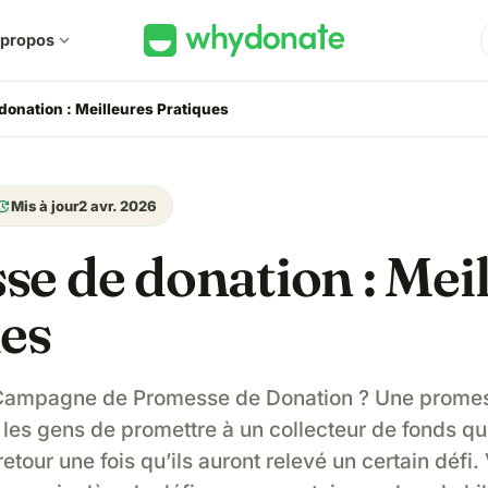
 propos
expand_more
onation : Meilleures Pratiques
pdate
Mis à jour
2 avr. 2026
e de donation : Mei
es
 Campagne de Promesse de Donation ? Une promes
les gens de promettre à un collecteur de fonds qu
etour une fois qu’ils auront relevé un certain défi