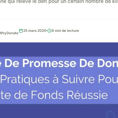
nne qui relève le défi pour un certain nombre de k
calendar_today
schedule
25 mars 2025
8 min de lecture
, WhyDonate