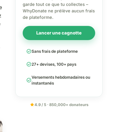
garde tout ce que tu collectes –
e
WhyDonate ne prélève aucun frais
z
de plateforme.
e
Lancer une cagnotte
r
check_circle
Sans frais de plateforme
check_circle
27+ devises, 100+ pays
Versements hebdomadaires ou
check_circle
instantanés
star
4.9 / 5 · 850,000+ donateurs