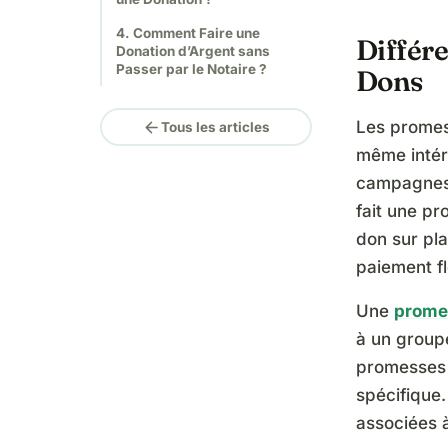
4. Comment Faire une
Différ
Donation d’Argent sans
Passer par le Notaire ?
Dons
arrow_back
Les promess
Tous les articles
même intérê
campagnes d
fait une pr
don sur pl
paiement fl
Une
prome
à un groupe
promesses 
spécifique.
associées 