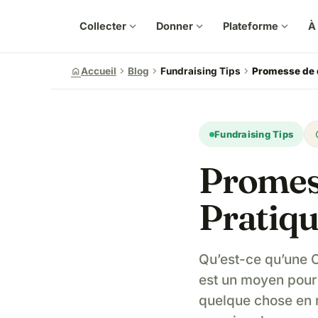
Collecter
expand_more
Donner
expand_more
Plateforme
expand_more
À
chevron_right
chevron_right
chevron_right
home
Accueil
Blog
Fundraising Tips
Promesse de d
u
Fundraising Tips
Promess
Pratiqu
Qu’est-ce qu’une
est un moyen pour 
quelque chose en r