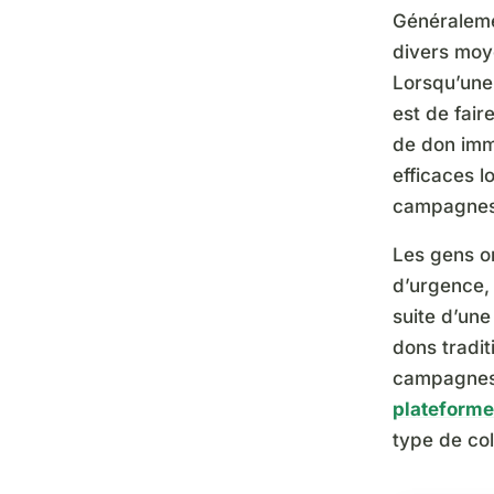
Généralemen
divers moye
Lorsqu’une 
est de fair
de don imm
efficaces l
campagnes 
Les gens o
d’urgence, 
suite d’une
dons tradit
campagnes 
plateforme
type de col