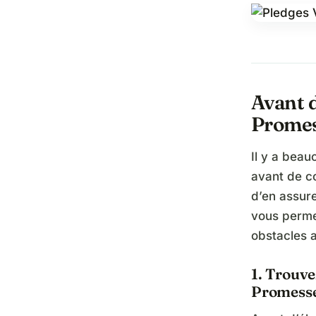
Avant 
Promes
Il y a bea
avant de c
d’en assure
vous perme
obstacles 
1. Trouv
Promesse