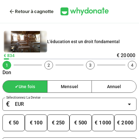
arrow_back
Retour à cagnotte
L'éducation est un droit fondamental
€ 20 000
€ 834
1
2
3
4
Don
✔
Une fois
Mensuel
Annuel
Sélectionnez La Devise
€
arrow_drop_down
€ 50
€ 100
€ 250
€ 500
€ 1 000
€ 2 000