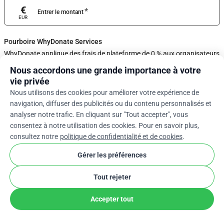
€
*
Entrer le montant
EUR
Pourboire WhyDonate Services
WhyDonate applique des frais de plateforme de 0 % aux organisateurs
et compte sur la générosité des donateurs comme vous pour garantir
Nous accordons une grande importance à votre
que ces dons restent gratuits. Ajustez le montant du pourboire à l'aide
du curseur ou saisissez un pourboire personnalisé ci-dessous.
vie privée
Nous utilisons des cookies pour améliorer votre expérience de
0%
navigation, diffuser des publicités ou du contenu personnalisés et
analyser notre trafic. En cliquant sur "Tout accepter", vous
consentez à notre utilisation des cookies. Pour en savoir plus,
Entrez un Pourboire Personnalisé
consultez notre
politique de confidentialité et de cookies
.
Suivant
Gérer les préférences
Tout rejeter
arrow_drop_down
Fr
cookie
Accepter tout