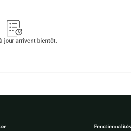
tion optionnelle lors du paiement afin de soutenir la 
ant ou de le modifier à « 0 » euro.
es vols : 
https://tinyurl.com/notele-lje
 jour arrivent bientôt.
ter
Fonctionnalités