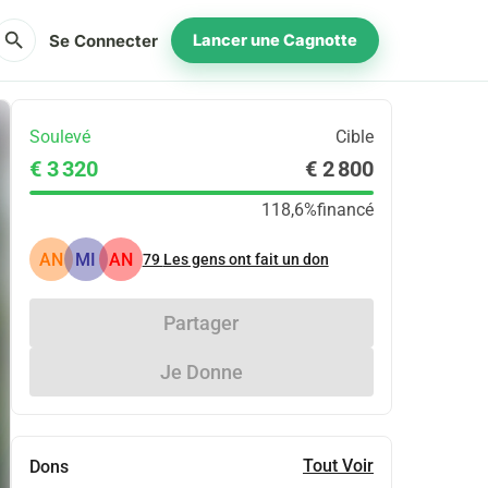
search
Se Connecter
Lancer une Cagnotte
Soulevé
Cible
€ 3 320
€ 2 800
118,6%
financé
AN
MI
AN
79
Les gens ont fait un don
Partager
Je Donne
Tout Voir
Dons