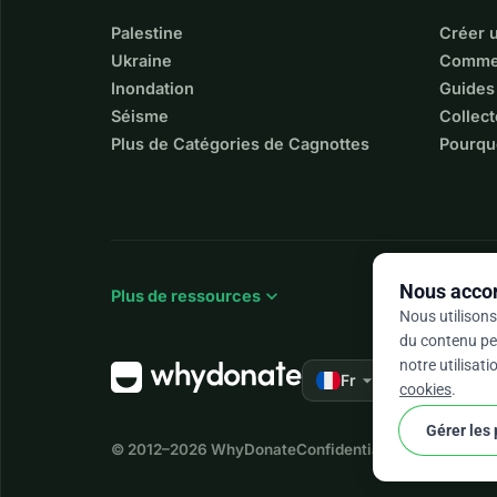
Palestine
Créer 
Ukraine
Commen
Inondation
Guides
Séisme
Collect
Plus de Catégories de Cagnottes
Pourqu
Nous accor
expand_more
Plus de ressources
Nous utilisons
du contenu per
notre utilisat
arrow_drop_down
★★★★★
Fr
4,9
cookies
.
Gérer les
© 2012–2026
WhyDonate
Confidentialité et cookies
Co