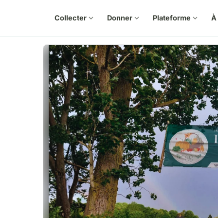
Collecter
expand_more
Donner
expand_more
Plateforme
expand_more
À