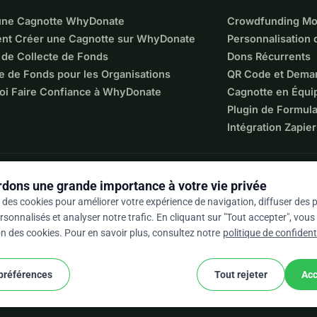
une Cagnotte WhyDonate
Crowdfunding Mo
t Créer une Cagnotte sur WhyDonate
Personnalisation
 de Collecte de Fonds
Dons Récurrents
e de Fonds pour les Organisations
QR Code et Dema
oi Faire Confiance à WhyDonate
Cagnotte en Équi
Plugin de Formula
Intégration Zapier
dons une grande importance à votre vie privée
 des cookies pour améliorer votre expérience de navigation, diffuser des p
sonnalisés et analyser notre trafic. En cliquant sur "Tout accepter", vou
ion des cookies. Pour en savoir plus, consultez notre
politique de confidenti
 / 5 sur la base de 500+ avis
 préférences
Tout rejeter
Acc
cookie
nditions générales
Paramètres Des Cookies