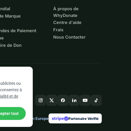
ndial
À propos de
WhyDonate
 de Marque
Centre d'aide
Frais
ndes de Paiement
Nous Contacter
pe
ire de Don
ublicités ou
s consentez à
alité et de
epter tout
stripe
Conçu en Europe
★
Partenaire Vérifié
check