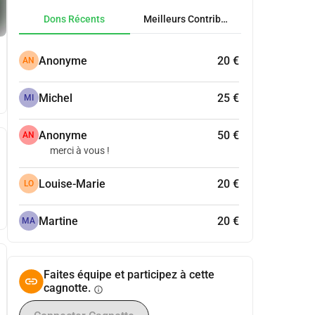
Dons Récents
Meilleurs Contributeurs
Anonyme
20 €
AN
Michel
25 €
MI
Anonyme
50 €
AN
merci à vous !
Louise-Marie
20 €
LO
Martine
20 €
MA
Faites équipe et participez à cette
cagnotte.
info