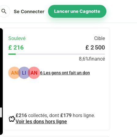
search
Se Connecter
Lancer une Cagnotte
Soulevé
Cible
£ 216
£ 2 500
8,6%
financé
AN
LI
AN
6
Les gens ont fait un don
Partager
Je Donne
£216
collectés, dont
£179
hors ligne.
savings
Voir les dons hors ligne