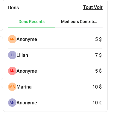
Tout Voir
Dons
Dons Récents
Meilleurs Contributeurs
Anonyme
5 $
AN
Lilian
7 $
LI
Anonyme
5 $
AN
Marina
10 $
MA
Anonyme
10 €
AN