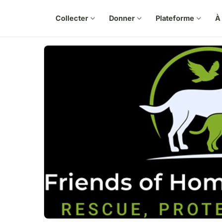
Collecter
expand_more
Donner
expand_more
Plateforme
expand_more
À