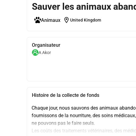
Sauver les animaux aban
location_on
Animaux
United Kingdom
Organisateur
A Akor
Histoire de la collecte de fonds
Chaque jour, nous sauvons des animaux abandonnés
fournissons de la nourriture, des soins médicaux,
ne pouvons pas le faire seuls.
Les coûts des traitements vétérinaires, des médic