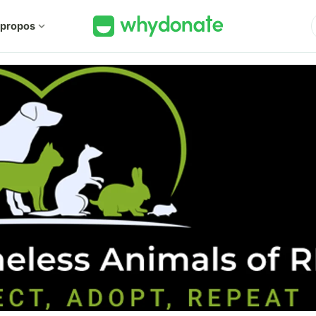
 propos
expand_more