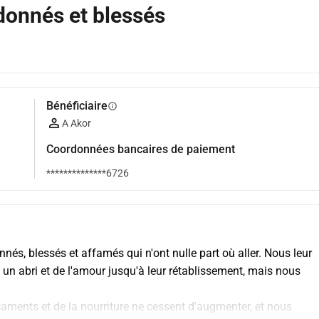
donnés et blessés
Bénéficiaire
info
A Akor
Coordonnées bancaires de paiement
**************6726
, blessés et affamés qui n'ont nulle part où aller. Nous leur 
 un abri et de l'amour jusqu'à leur rétablissement, mais nous 
aments et de la nourriture ne cessent d'augmenter, et nous 