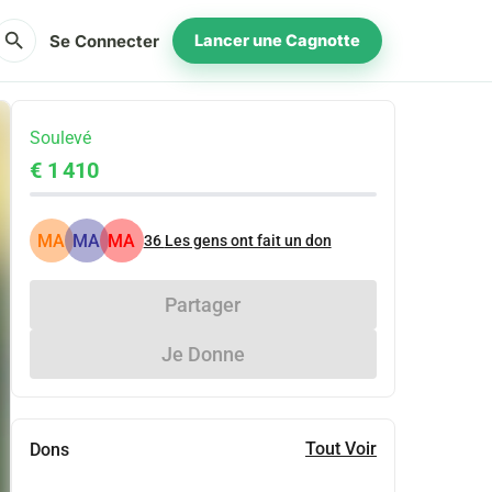
search
Se Connecter
Lancer une Cagnotte
Soulevé
€ 1 410
MA
MA
MA
36
Les gens ont fait un don
Partager
Je Donne
Tout Voir
Dons