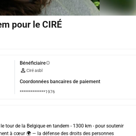
em pour le CIRÉ
Bénéficiaire
info
Ciré asbl
Coordonnées bancaires de paiement
**************1976
ire le tour de la Belgique en tandem - 1300 km - pour soutenir 
ent à cœur 🌍 — la défense des droits des personnes 