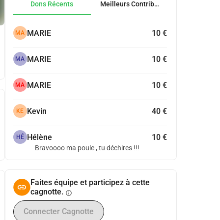
Dons Récents
Meilleurs Contributeurs
MARIE
10 €
MA
MARIE
10 €
MA
MARIE
10 €
MA
Kevin
40 €
KE
Hélène
10 €
HÉ
Bravoooo ma poule , tu déchires !!!
Faites équipe et participez à cette
cagnotte.
info
Connecter Cagnotte