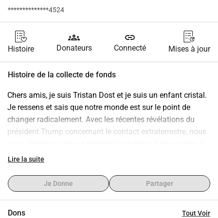
**************4524
groups
link
Donateurs
Connecté
Histoire
Mises à jour
Histoire de la collecte de fonds
Chers amis, je suis Tristan Dost et je suis un enfant cristal. 
Je ressens et sais que notre monde est sur le point de 
changer radicalement. Avec les récentes révélations du 
président Trump concernant le contact extraterrestre, nous 
nous dirigeons vers un moment historique dans environ 6 
mois. Ma mission est d'agir en tant que Porteur de paix 
Lire la suite
durant cette période. Surtout la génération de plus de 75 
ans aura du mal avec cette nouvelle, et je veux être là pour 
Je Donne
Partager
eux afin de maintenir la paix et d'expliquer. Pourquoi j'ai 
besoin de votre aide : En ce moment, je travaille encore 
Dons
Tout Voir
dans la construction routière pour payer mes factures. 