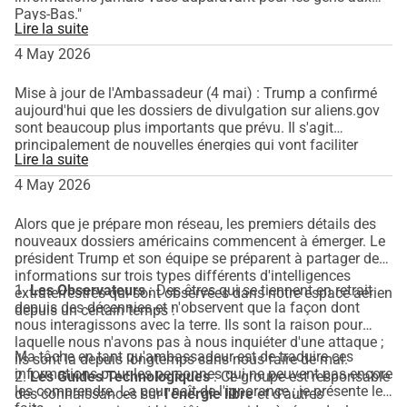
Pays-Bas."
Lire la suite
4 May 2026
Mise à jour de l'Ambassadeur (4 mai) : Trump a confirmé
aujourd'hui que les dossiers de divulgation sur aliens.gov
sont beaucoup plus importants que prévu. Il s'agit
principalement de nouvelles énergies qui vont faciliter
Lire la suite
notre vie. Il nous demande de garder notre calme. Je suis
ici en tant que transmetteur pour vous aider. Soutenez la
4 May 2026
mission : [jouw WhyDonate link]"
Alors que je prépare mon réseau, les premiers détails des
nouveaux dossiers américains commencent à émerger. Le
président Trump et son équipe se préparent à partager des
informations sur trois types différents d'intelligences
1.
Les Observateurs
: Des êtres qui se tiennent en retrait
extraterrestres qui sont observées dans notre espace aérien
depuis des décennies et n'observent que la façon dont
depuis un certain temps :
nous interagissons avec la terre. Ils sont la raison pour
laquelle nous n'avons pas à nous inquiéter d'une attaque ;
Ma tâche en tant qu'ambassadeur est de traduire ces
ils sont là depuis longtemps sans nous faire de mal.
informations pour les personnes qui ne peuvent pas encore
2.
Les Guides Technologiques
: Ce groupe est responsable
les comprendre. La peur naît de l'ignorance ; je présente les
des connaissances sur
l'énergie libre
et d'autres