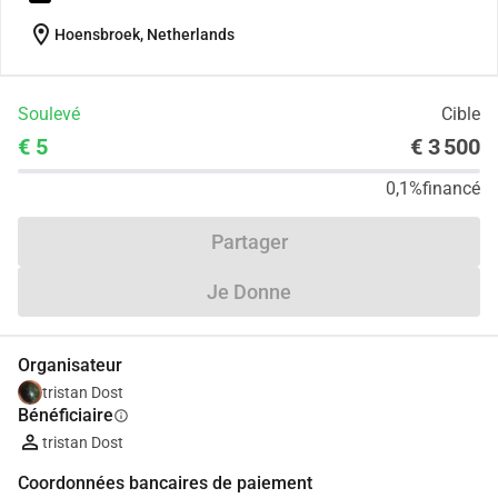
location_on
Hoensbroek, Netherlands
Soulevé
Cible
€ 5
€ 3 500
0,1%
financé
Partager
Je Donne
Organisateur
tristan Dost
Bénéficiaire
info
tristan Dost
Coordonnées bancaires de paiement