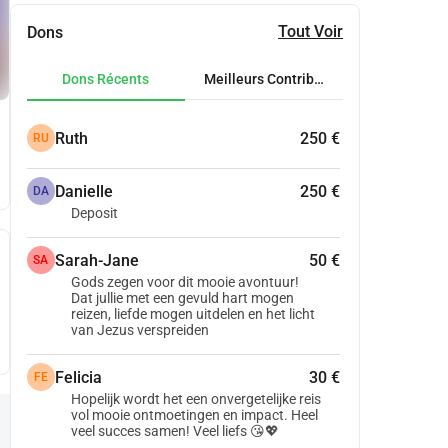
Tout Voir
Dons
Dons Récents
Meilleurs Contributeurs
Ruth
250 €
RU
Danielle
250 €
DA
Deposit
Sarah-Jane
50 €
SA
Gods zegen voor dit mooie avontuur!
Dat jullie met een gevuld hart mogen
reizen, liefde mogen uitdelen en het licht
van Jezus verspreiden
Felicia
30 €
FE
Hopelijk wordt het een onvergetelijke reis
vol mooie ontmoetingen en impact. Heel
veel succes samen! Veel liefs 😘💖