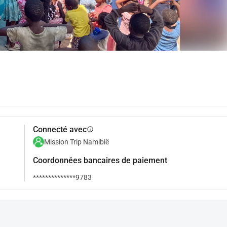
Connecté avec
info
Mission Trip Namibië
Coordonnées bancaires de paiement
**************9783