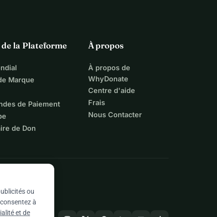
 de la Plateforme
À propos
ndial
À propos de
WhyDonate
 de Marque
Centre d'aide
Frais
ndes de Paiement
Nous Contacter
pe
ire de Don
ublicités ou
s consentez à
alité et de