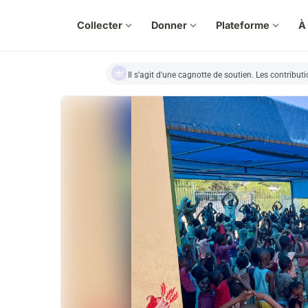
Collecter
expand_more
Donner
expand_more
Plateforme
expand_more
À
Il s'agit d'une cagnotte de soutien. Les contribut