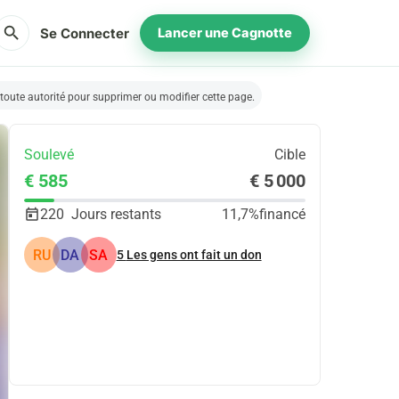
search
Se Connecter
Lancer une Cagnotte
a toute autorité pour supprimer ou modifier cette page.
Soulevé
Cible
€ 585
€ 5 000
220
Jours restants
11,7%
financé
RU
DA
SA
5
Les gens ont fait un don
Partager
Je Donne