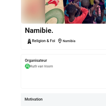
Namibie.
location_on
Religion & Foi
Namibia
Organisateur
Ruth van Voorn
Motivation