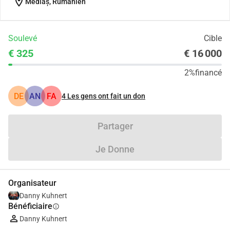
location_on
Mediaș, Rumänien
Soulevé
Cible
€ 325
€ 16 000
2%
financé
DE
AN
FA
4
Les gens ont fait un don
Partager
Je Donne
Organisateur
Danny Kuhnert
Bénéficiaire
info
Danny Kuhnert