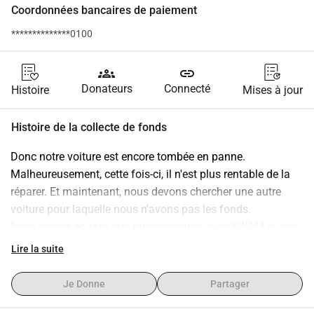
Coordonnées bancaires de paiement
**************0100
groups
link
Donateurs
Connecté
Histoire
Mises à jour
Histoire de la collecte de fonds
Donc notre voiture est encore tombée en panne. 
Malheureusement, cette fois-ci, il n'est plus rentable de la 
réparer. Et maintenant, nous devons chercher une autre 
voiture pour laquelle nous n'avons pas les fonds.
Nous vivons en tant que missionnaires avec YWAM et cela 
n'est possible que grâce aux dons et au soutien financier.
Lire la suite
La voiture sera utilisée pour le ministère parmi les soins 
missionnaires et les besoins familiaux. Nous sommes une 
Je Donne
Partager
famille de six, nos enfants ont 11, 7, 7 et 1 an.