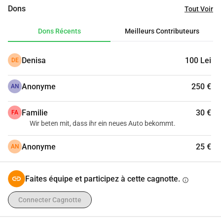
Voulez-vous nous aider à obtenir les fonds pour une voiture 
Dons
Tout Voir
qui nous servira pour les prochaines années ? Ce serait 
vraiment génial.
Dons Récents
Meilleurs Contributeurs
Merci beaucoup de nous aider !
Denisa
100 Lei
DE
Anonyme
250 €
AN
Familie
30 €
FA
Wir beten mit, dass ihr ein neues Auto bekommt.
Anonyme
25 €
AN
Faites équipe et participez à cette cagnotte.
info
Connecter Cagnotte