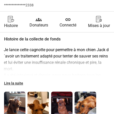
**************2338
groups
link
Donateurs
Connecté
Histoire
Mises à jour
Histoire de la collecte de fonds
Je lance cette cagnotte pour permettre à mon chien Jack d
´avoir un traitement adapté pour tenter de sauver ses reins 
et lui éviter une insuffisance rénale chronique et pire, la 
mort.
Il a été intoxiqué et depuis, nous nous battons tous les 
jours pour l´aider en sortir.
Lire la suite
Nous lui donnons 4 médicaments différents, il est sous 
perfusion quasi tous les jours.
Le but de cette demande est de m´aider à pouvoir financer 
ses traitements et ainsi lui donner toutes ses chances pour 
s´en sortir. Les prix étant exorbitants.