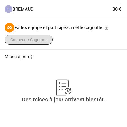
BREMAUD
30 €
BR
Faites équipe et participez à cette cagnotte.
info
Connecter Cagnotte
Mises à jour
info
Des mises à jour arrivent bientôt.