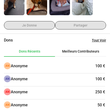
On parle de minimum 4 à 5 mois de traitement.
Je vous remercie infiniment pour votre participation et ne 
manquerai pas de vous tenir informée de l´évolution de son 
état.
Je Donne
Partager
Dons
Tout Voir
Dons Récents
Meilleurs Contributeurs
Anonyme
100 €
AN
Anonyme
100 €
AN
Anonyme
250 €
AN
Anonyme
50 €
AN