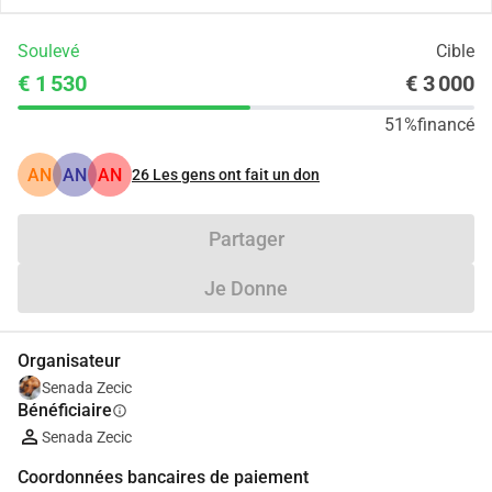
Soulevé
Cible
€ 1 530
€ 3 000
51%
financé
AN
AN
AN
26
Les gens ont fait un don
Partager
Je Donne
Organisateur
Senada Zecic
Bénéficiaire
info
Senada Zecic
Coordonnées bancaires de paiement