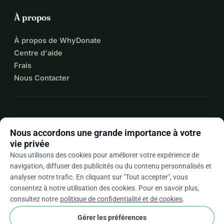
À propos
À propos de WhyDonate
Centre d'aide
Frais
Nous Contacter
expand_more
Plus de ressources
Nous accordons une grande importance à votre
vie privée
Nous utilisons des cookies pour améliorer votre expérience de
navigation, diffuser des publicités ou du contenu personnalisés et
arrow_drop_down
Fr
analyser notre trafic. En cliquant sur "Tout accepter", vous
consentez à notre utilisation des cookies. Pour en savoir plus,
★★★★★
4,9 / 5 sur la base de 500+ avis
consultez notre
politique de confidentialité et de cookies
.
Gérer les préférences