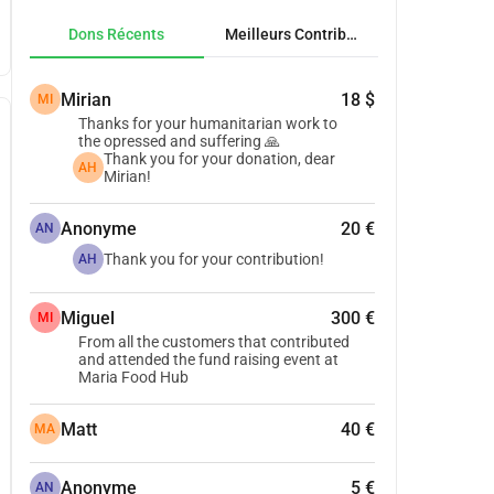
Dons Récents
Meilleurs Contributeurs
Mirian
18 $
MI
Thanks for your humanitarian work to
the opressed and suffering 🙏
Thank you for your donation, dear
AH
Mirian!
Anonyme
20 €
AN
Thank you for your contribution!
AH
Miguel
300 €
MI
From all the customers that contributed
and attended the fund raising event at
Maria Food Hub
Matt
40 €
MA
Anonyme
5 €
AN