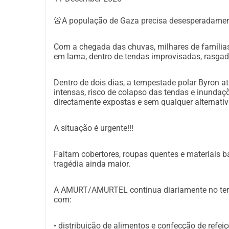
🚨A população de Gaza precisa desesperadamen
Com a chegada das chuvas, milhares de família
em lama, dentro de tendas improvisadas, rasgada
Dentro de dois dias, a tempestade polar Byron at
intensas, risco de colapso das tendas e inunda
directamente expostas e sem qualquer alternativ
A situação é urgente!!!
Faltam cobertores, roupas quentes e materiais 
tragédia ainda maior.
A AMURT/AMURTEL continua diariamente no terre
com:
• distribuição de alimentos e confecção de refei