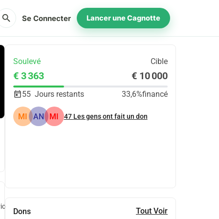
search
Se Connecter
Lancer une Cagnotte
Soulevé
Cible
€ 3 363
€ 10 000
55
Jours restants
33,6%
financé
MI
AN
MI
47
Les gens ont fait un don
Partager
Je Donne
io
Tout Voir
Dons