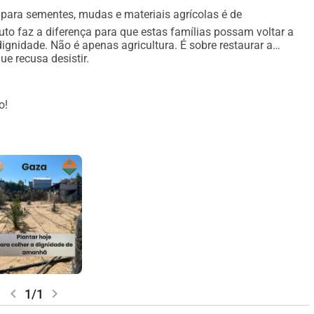
para sementes, mudas e materiais agrícolas é de
o faz a diferença para que estas famílias possam voltar a
 dignidade. Não é apenas agricultura. É sobre restaurar a
ue recusa desistir.
o!
chevron_left
chevron_right
1/1