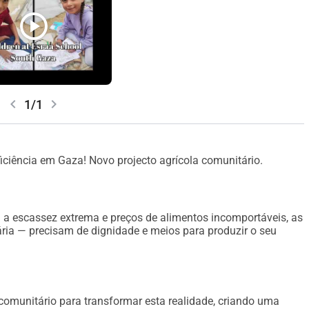
play_circle
chevron_left
chevron_right
1/1
ência em Gaza! Novo projecto agrícola comunitário.
a escassez extrema e preços de alimentos incomportáveis, as
ria — precisam de dignidade e meios para produzir o seu
comunitário para transformar esta realidade, criando uma