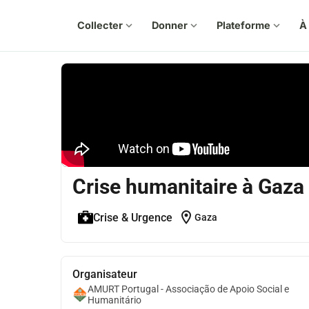
Collecter
expand_more
Donner
expand_more
Plateforme
expand_more
À
Crise humanitaire à Gaza
location_on
Crise & Urgence
Gaza
Organisateur
AMURT Portugal - Associação de Apoio Social e
Humanitário