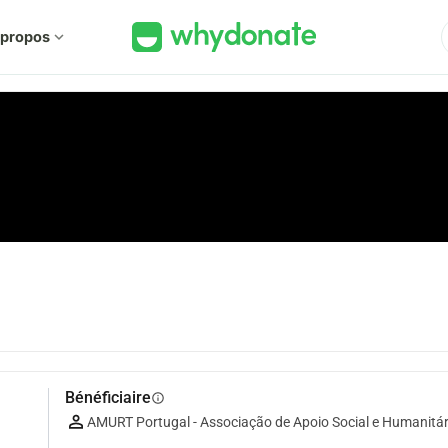
 propos
expand_more
Bénéficiaire
info
AMURT Portugal - Associação de Apoio Social e Humanitár