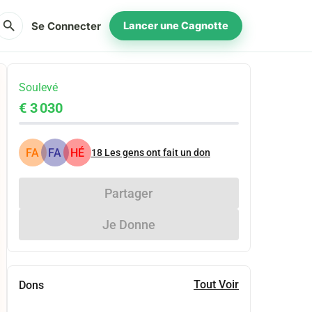
search
Se Connecter
Lancer une Cagnotte
Soulevé
€ 3 030
FA
FA
HÉ
18
Les gens ont fait un don
Partager
Je Donne
Tout Voir
Dons