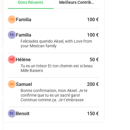
Dons Récents
Meilleurs Contributeurs
Familia
100 €
FA
Familia
100 €
FA
Feliciades querido Aksel, with Love from
your Mexican family
Hélène
50 €
HÉ
Tu es un trésor Et ton chemin est si beau
Mille Baisers
Samuel
200 €
SA
Bonne confirmation, mon Aksel. Je te
confirme que tu es un sacré gars!
Continue comme ça. Je t’embrasse
Benoit
150 €
BE