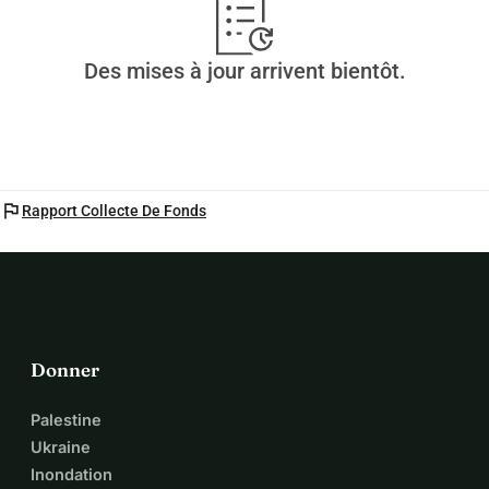
Des mises à jour arrivent bientôt.
flag
Rapport Collecte De Fonds
Donner
Palestine
Ukraine
Inondation