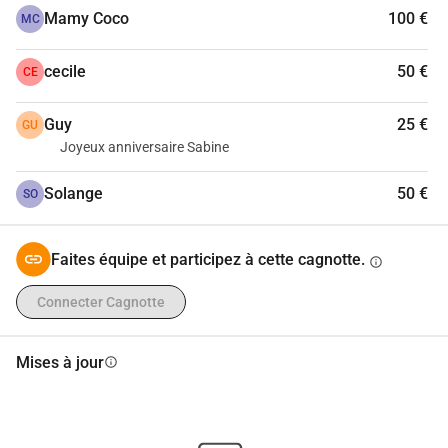
Mamy Coco
100 €
MC
cecile
50 €
CE
Guy
25 €
GU
Joyeux anniversaire Sabine
Solange
50 €
SO
Faites équipe et participez à cette cagnotte.
info
Connecter Cagnotte
Mises à jour
info