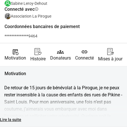
Sabine Leroy-Dehout
Connecté avec
info
Association La Pirogue
Coordonnées bancaires de paiement
**************9464
source_notes
groups
link
Motivation
Donateurs
Connecté
Histoire
Mises à jour
Motivation
De retour de 15 jours de bénévolat à la Pirogue, je ne peux 
rester insensible à la cause des enfants des rues de Pikine -
Saint Louis. Pour mon anniversaire, une fois n’est pas 
coutume, j’aimerais vous embarquer avec moi dans 
l’aventure et solliciter votre générosité. Quelque soit le 
Lire la suite
montant que vous verserez, il sera utilement utilisé par la 