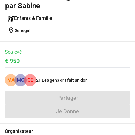
par Sabine
Enfants & Famille
location_on
Senegal
Soulevé
€ 950
MA
MC
CE
21
Les gens ont fait un don
Partager
Je Donne
Organisateur