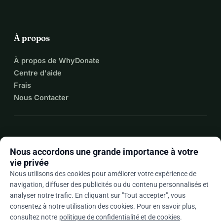
À propos
À propos de WhyDonate
Centre d'aide
Frais
Nous Contacter
expand_more
Plus de ressources
Nous accordons une grande importance à votre
vie privée
Nous utilisons des cookies pour améliorer votre expérience de
navigation, diffuser des publicités ou du contenu personnalisés et
arrow_drop_down
Fr
analyser notre trafic. En cliquant sur "Tout accepter", vous
consentez à notre utilisation des cookies. Pour en savoir plus,
★★★★★
4,9 / 5 sur la base de 500+ avis
consultez notre
politique de confidentialité et de cookies
.