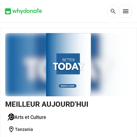
menu
search
MEILLEUR AUJOURD'HUI
Arts et Culture
location_on
Tanzania