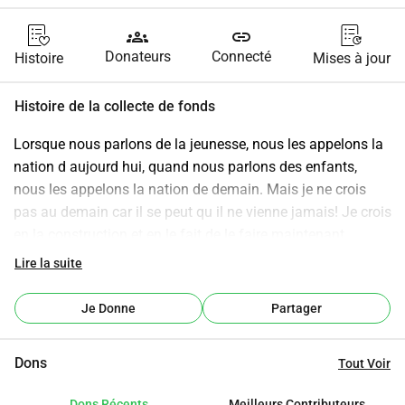
groups
link
Donateurs
Connecté
Histoire
Mises à jour
Histoire de la collecte de fonds
Lorsque nous parlons de la jeunesse, nous les appelons la 
nation d aujourd hui, quand nous parlons des enfants, 
nous les appelons la nation de demain. Mais je ne crois 
pas au demain car il se peut qu il ne vienne jamais! Je crois 
en la construction et en le fait de le faire maintenant. 
Chaque grande victoire a commencé par une conversation; 
Lire la suite
en ce qui concerne la liberté, des conversations ont eu lieu, 
en ce qui concerne les innovations et tout. Tout commence 
Je Donne
Partager
là. Better today campaign a pour objectif de sensibiliser sur 
des problèmes contemporains communs qui affectent nos 
Dons
Tout Voir
communautés, spécifiquement pour les jeunes et les 
enfants. Votre don m aidera à :
Dons Récents
Meilleurs Contributeurs