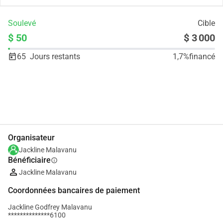
Soulevé
Cible
$ 50
$ 3 000
65
Jours restants
1,7%
financé
Partager
Je Donne
Organisateur
Jackline Malavanu
Bénéficiaire
info
Jackline Malavanu
Coordonnées bancaires de paiement
Jackline Godfrey Malavanu
**************6100