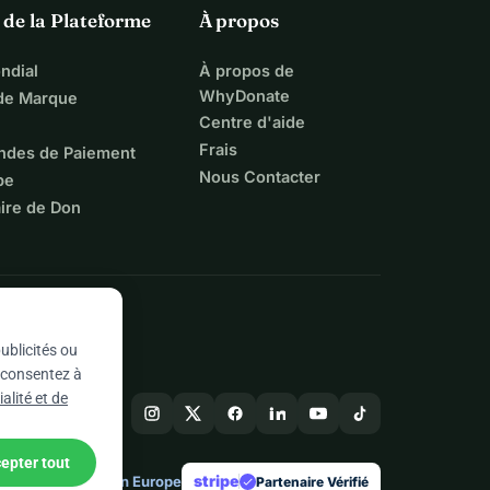
 de la Plateforme
À propos
ndial
À propos de
WhyDonate
 de Marque
Centre d'aide
Frais
ndes de Paiement
Nous Contacter
pe
ire de Don
ublicités ou
s consentez à
alité et de
epter tout
stripe
Conçu en Europe
★
Partenaire Vérifié
check