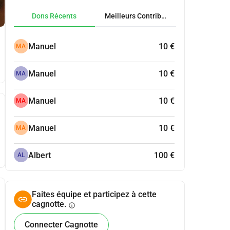
Dons Récents
Meilleurs Contributeurs
Manuel
10 €
MA
Manuel
10 €
MA
Manuel
10 €
MA
Manuel
10 €
MA
Albert
100 €
AL
Faites équipe et participez à cette
cagnotte.
info
Connecter Cagnotte