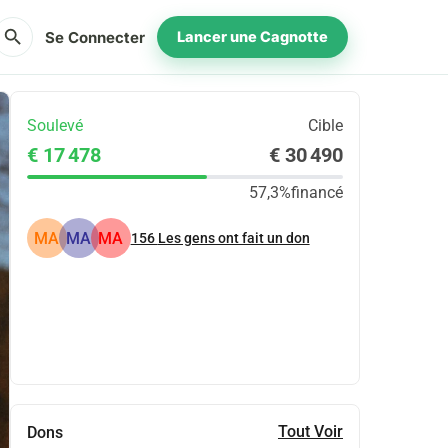
search
Se Connecter
Lancer une Cagnotte
Soulevé
Cible
€ 17 478
€ 30 490
57,3%
financé
MA
MA
MA
156
Les gens ont fait un don
Partager
Je Donne
Tout Voir
Dons