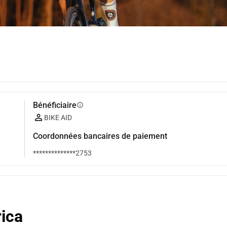
Bénéficiaire
info
BIKE AID
Coordonnées bancaires de paiement
**************2753
rica