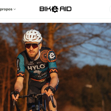
 propos
expand_more