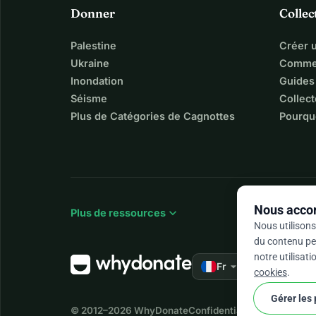
Donner
Collec
Palestine
Créer 
Ukraine
Commen
Inondation
Guides
Séisme
Collect
Plus de Catégories de Cagnottes
Pourqu
Nous accor
expand_more
Plus de ressources
Nous utilisons
du contenu per
notre utilisat
arrow_drop_down
★★★★★
Fr
4,9
cookies
.
Gérer les
© 2012–2026
WhyDonate
Confidentialité et cookies
Co