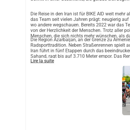
frontières que nous souhaitons franchir ensemble
Die Reise in den Iran ist für BIKE AID weit mehr al
africains dans notre équipe et à soutenir les jeun
das Team seit vielen Jahren prägt: neugierig auf
Comment vous pouvez aider
wo andere wegschauen. Bereits 2022 war das Tea
von der Herzlichkeit der Menschen. Trotz aller p
• Soutenez notre campagne directement ici sur W
Menschen, die sich nichts mehr wünschen, als d
Die Region Azarbaijan, an der Grenze zu Armeni
monde entier)
Radsporttradition. Neben Straßenrennen spielt au
• Si vous souhaitez spécifiquement notre maillo
Iran führt in fünf Etappen durch das beeindruck
boutique sur www.bikeaid.de (disponible unique
Sahand, ragt bis auf 3.710 Meter empor. Das 
Lire la suite
anspruchsvollen Bergetappe über 200 Kilometer 
Où va l'argent ?
• Frais de voyage pour les trois athlètes africain
• Trois bourses de 2.000 € pour les jeunes coure
Participez et faites un signe avec nous pour un a
#
rideforafrica
 commence maint