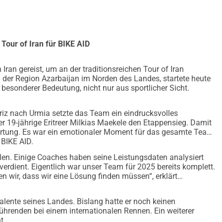
euros, 3.000 euros supplémentaires seront alloués via Team 
icains
et défis
Tour of Iran für BIKE AID
és : des pays comme l'Érythrée, l'Algérie, l'Afrique du Sud, l'île 
t des coureurs impressionnants, et des nations émergentes 
Iran gereist, um an der traditionsreichen Tour of Iran
n der Region Azarbaijan im Norden des Landes, startete heute
in essor. Grâce à AIDE À VÉLO, plusieurs athlètes africains 
 besonderer Bedeutung, nicht nur aus sportlicher Sicht.
mbreux coureurs africains ont peu de soutien financier, des 
riz nach Urmia setzte das Team ein eindrucksvolles
 de voyage limitées. Chaque année, nous recevons des centaines 
r 19-jährige Eritreer Milkias Maekele den Etappensieg. Damit
ce. Avec votre aide, nous pouvons offrir à certains d'entre 
rtung. Es war ein emotionaler Moment für das gesamte Team,
 BIKE AID.
cain avec une mission
en. Einige Coaches haben seine Leistungsdaten analysiert
erdient. Eigentlich war unser Team für 2025 bereits komplett.
se notre lien avec le cyclisme africain. À partir d'un soutien 
 wir, dass wir eine Lösung finden müssen“, erklärt
us le souhaitez, et l'intégralité des bénéfices sera reversée à 
 vous souhaitez le maillot, veuillez ajouter les frais d'expédition 
talente seines Landes. Bislang hatte er noch keinen
tant de 100 euros.
führenden bei einem internationalen Rennen. Ein weiterer
t.
ndent à la longueur de la côte africaine
 – un symbole des 