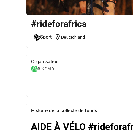
#rideforafrica
location_on
Sport
Deutschland
Organisateur
BIKE AID
Histoire de la collecte de fonds
AIDE À VÉLO #rideforaf