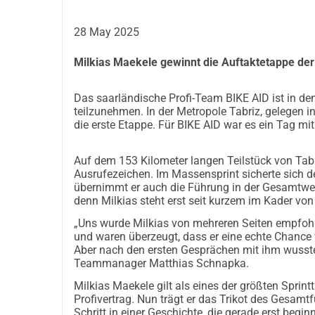
• Si nous atteignons le montant total de 30.490 
28 May 2025
Africa Rising pour soutenir les jeunes talents afr
Cyclisme africain : Entre talent 
Milkias Maekele gewinnt die Auftaktetappe der 
L'Afrique est un continent plein de talents inexplor
Maurice, l'Éthiopie et le Rwanda ont déjà produi
Das saarländische Profi-Team BIKE AID ist in den 
teilzunehmen. In der Metropole Tabriz, gelegen i
comme le Bénin, le Maroc et l'Ouganda sont en ple
die erste Etappe. Für BIKE AID war es ein Tag mit
ont atteint la WorldTour.
Cependant, le chemin est semé d'embûches : de no
Auf dem 153 Kilometer langen Teilstück von Tab
conditions de visa difficiles et des possibilités
Ausrufezeichen. Im Massensprint sicherte sich de
de demandes de jeunes coureurs espérant une chan
übernimmt er auch die Führung in der Gesamtwe
eux un avenir dans le cyclisme professionnel.
denn Milkias steht erst seit kurzem im Kader von
#rideforafrica : Le maillot afri
„Uns wurde Milkias von mehreren Seiten empfohl
und waren überzeugt, dass er eine echte Chance v
AIDE À VÉLO a conçu un maillot spécial qui symboli
Aber nach den ersten Gesprächen mit ihm wussten
de 100 euros, vous pouvez recevoir ce maillot si vo
Teammanager Matthias Schnapka.
notre initiative « 30.490 euros pour l'Afrique ». Si
Milkias Maekele gilt als eines der größten Sprint
DHL pour un colis assuré à votre adresse au mon
Profivertrag. Nun trägt er das Trikot des Gesamt
Schritt in einer Geschichte, die gerade erst beginn
Pourquoi ce chiffre ? 
30.490 kilomètres correspo