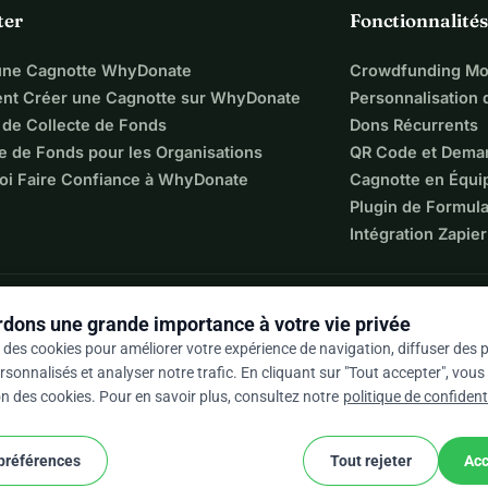
ter
Fonctionnalités
une Cagnotte WhyDonate
Crowdfunding Mo
t Créer une Cagnotte sur WhyDonate
Personnalisation
 de Collecte de Fonds
Dons Récurrents
e de Fonds pour les Organisations
QR Code et Dema
oi Faire Confiance à WhyDonate
Cagnotte en Équi
Plugin de Formula
Intégration Zapier
dons une grande importance à votre vie privée
 des cookies pour améliorer votre expérience de navigation, diffuser des p
sonnalisés et analyser notre trafic. En cliquant sur "Tout accepter", vou
ion des cookies. Pour en savoir plus, consultez notre
politique de confidenti
 / 5 sur la base de 500+ avis
 préférences
Tout rejeter
Acc
cookie
nditions générales
Paramètres Des Cookies