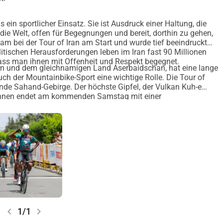
. Chaque contribution aide à donner une place aux athlètes 
s ein sportlicher Einsatz. Sie ist Ausdruck einer Haltung, die
es talents sur leur chemin vers Kigali.
 die Welt, offen für Begegnungen und bereit, dorthin zu gehen,
m bei der Tour of Iran am Start und wurde tief beeindruckt
olitischen Herausforderungen leben im Iran fast 90 Millionen
hyDonate avec le montant de votre choix (possible dans le 
ass man ihnen mit Offenheit und Respekt begegnet.
en und dem gleichnamigen Land Aserbaidschan, hat eine lange
ch der Mountainbike-Sport eine wichtige Rolle. Die Tour of
t, vous pouvez également le commander directement dans notre 
ende Sahand-Gebirge. Der höchste Gipfel, der Vulkan Kuh-e
ment en Europe)
Rennen endet am kommenden Samstag mit einer
zurück nach Tabriz.
s de l'équipe AIDE À VÉLO
urs africains en coopération avec Team Africa Rising
venir plus juste dans le cyclisme !
enant !
chevron_left
chevron_right
1/1