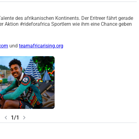
Talente des afrikanischen Kontinents. Der Eritreer fährt gerade
der Aktion #rideforafrica Sportlern wie ihm eine Chance geben
com
und
teamafricarising.org
chevron_left
chevron_right
1/1