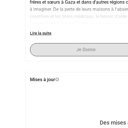
frères et sœurs à Gaza et dans d'autres régions c
à imaginer. De la perte de leurs maisons à l'abs
nourriture et les soins médicaux, le besoin d'aid
acte de Sadaqah pour fournir une bouée de sauvet
pas seulement d'un don ; il s'agit de se tenir en s
Lire la suite
temps de guerre et de déplacement.Comment Vous 
Même un dollar donné avec un cœur sincère peu
Je Donne
Mises à jour
info
Des mises à