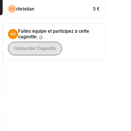
christian
5 €
CH
Faites équipe et participez à cette
cagnotte.
info
Connecter Cagnotte