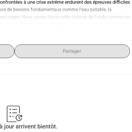
onfrontées à une crise extrême endurent des épreuves difficiles 
ence de besoins fondamentaux comme l'eau potable, la 
e est urgent.Nous avons lancé cette collecte de fonds comme un 
age aux familles musulmanes qui ont tout perdu. Il ne s'agit 
olidarité avec ceux dont les voix sont souvent inaudibles en 
Pouvez AiderFaire un don : Aucun montant n'est trop petit. 
t porter une immense Barakah.
Partager
 jour arrivent bientôt.