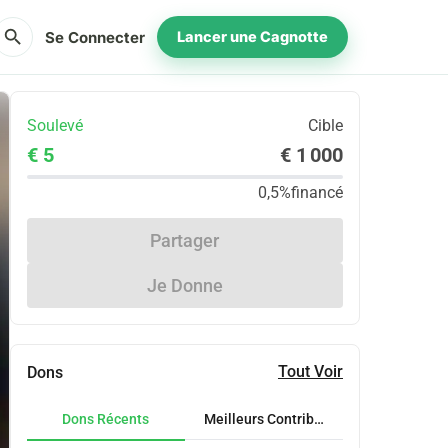
search
Se Connecter
Lancer une Cagnotte
Soulevé
Cible
€ 5
€ 1 000
0,5%
financé
Partager
Je Donne
Tout Voir
Dons
Dons Récents
Meilleurs Contributeurs