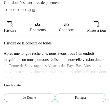
Coordonnées bancaires de paiement
**************4848
groups
link
Donateurs
Connecté
Histoire
Mises à jour
Histoire de la collecte de fonds
Après une longue recherche, nous avons trouvé un endroit 
magnifique où nous pouvons réaliser une nouvelle version durable 
du Centre de Sauvetage des Alpacas des Pays-Bas. Ainsi, nous 
pouvons offrir aux alpacas dans le besoin les soins et l'espace dont 
ils ont besoin.
Mais avant que les alpacas sauvés puissent explorer les nouveaux 
Lire la suite
pâturages, il reste encore beaucoup à faire. Nous ne pouvons pas 
le faire seuls. C'est pourquoi nous collectons autant d'argent que 
Je Donne
Partager
possible pour réaliser la construction et l'aménagement des 
pâturages. Participeras-tu aussi ?