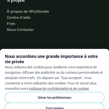
À propos
À propos de WhyDonate
Centre d'aide
Frais
Nous Contacter
expand_more
Plus de ressources
Nous accordons une grande importance à votre
vie privée
Nous utilisons des cookies pour améliorer votre expérience de
navigation, diffuser des publicités ou du contenu personnalisés et
arrow_drop_down
Fr
analyser notre trafic. En cliquant sur "Tout accepter", vous
consentez à notre utilisation des cookies. Pour en savoir plus,
★★★★★
4,9 / 5 sur la base de 500+ avis
consultez notre
politique de confidentialité et de cookies
.
Gérer les préférences
© 2012–2026
WhyDonate
Confidentialité et cookies
Tout rejeter