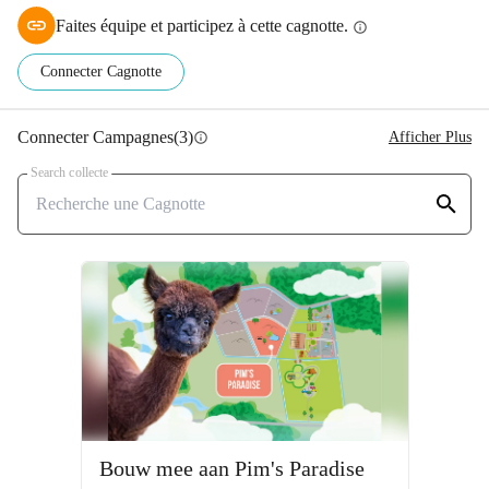
Faites équipe et participez à cette cagnotte.
info
Connecter Cagnotte
Connecter Campagnes
(3)
Afficher Plus
info
Search collecte
Bouw mee aan Pim's Paradise