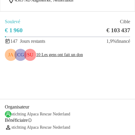
location_on
4363 ND Aagtekerke, Netherlands
Soulevé
Cible
€ 1 960
€ 103 437
147
Jours restants
1,9%
financé
JA
CG
SU
10
Les gens ont fait un don
Partager
Je Donne
Organisateur
stichting Alpaca Rescue Nederland
Bénéficiaire
info
stichting Alpaca Rescue Nederland