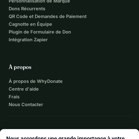
Personnalisation de Marque
Dons Récurrents
QR Code et Demandes de Paiement
Cagnotte en Équipe
Plugin de Formulaire de Don
Intégration Zapier
À propos
À propos de WhyDonate
Centre d'aide
Frais
Nous Contacter
expand_more
Plus de ressources
Nous accordons une grande importance à votre