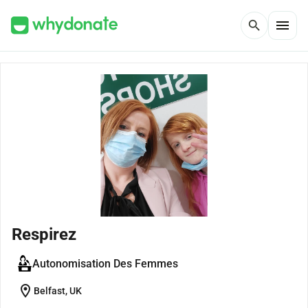
menu
search
Respirez
Autonomisation Des Femmes
location_on
Belfast, UK