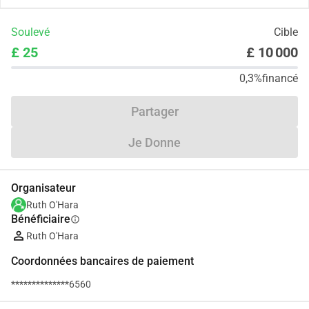
Soulevé
Cible
£ 25
£ 10 000
0,3%
financé
Partager
Je Donne
Organisateur
Ruth O'Hara
Bénéficiaire
info
Ruth O'Hara
Coordonnées bancaires de paiement
**************6560