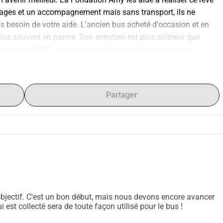
ages et un accompagnement mais sans transport, ils ne 
 besoin de votre aide. L'ancien bus acheté d'occasion et en 
lus souvent en panne. Son entretien est plus coûteux que 
ent plus de 150 jeunes vers et depuis nos programmes. 
'ont pas d'autre moyen (sécurisé) de s'y rendre. Localement, en 
ais il manque encore 20 000 pour acquérir un nouveau bus de 
ssure un accès sécurisé à l'éducation et aux formations Permet 
Partager
 les jeunes contre la violence et les taxis dangereux Garantit la 
l'impact en atteignant également les jeunes sans revenu ni 
inuer à bâtir une génération qui a des chances. Un nouveau 
st la clé de la sécurité, du développement et des perspectives 
bjectif. C'est un bon début, mais nous devons encore avancer
est collecté sera de toute façon utilisé pour le bus !