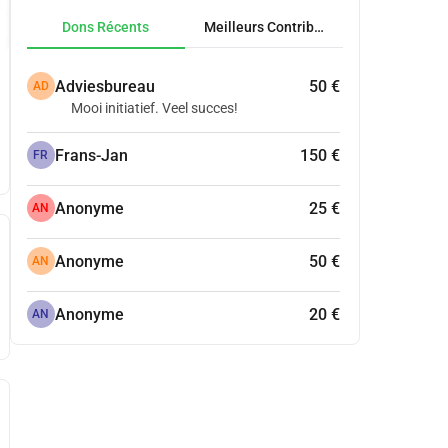
Dons Récents
Meilleurs Contributeurs
Adviesbureau
50 €
AD
Mooi initiatief. Veel succes!
Frans-Jan
150 €
FR
Anonyme
25 €
AN
Anonyme
50 €
AN
Anonyme
20 €
AN