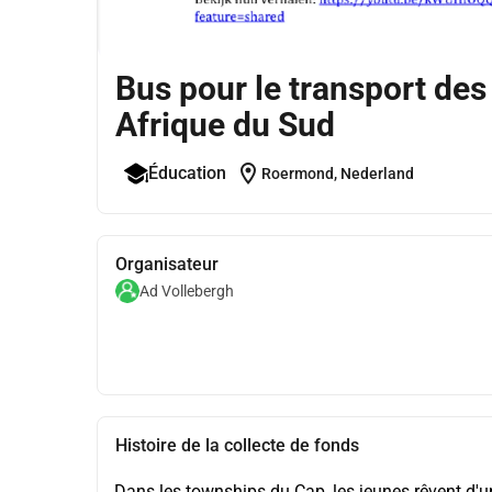
Bus pour le transport des
Afrique du Sud
location_on
Éducation
Roermond, Nederland
Organisateur
Ad Vollebergh
Histoire de la collecte de fonds
Dans les townships du Cap, les jeunes rêvent d'un