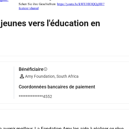
 jeunes vers l'éducation en
Bénéficiaire
info
Amy Foundation, South Africa
Coordonnées bancaires de paiement
**************4552
 avenir meilleur. La Fondation Amy les aide à réaliser ce rêve 