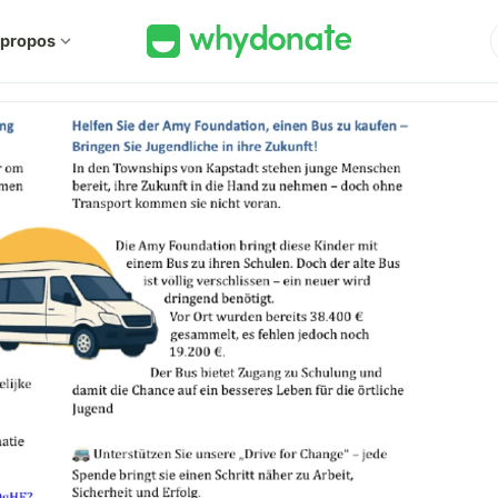
 propos
expand_more