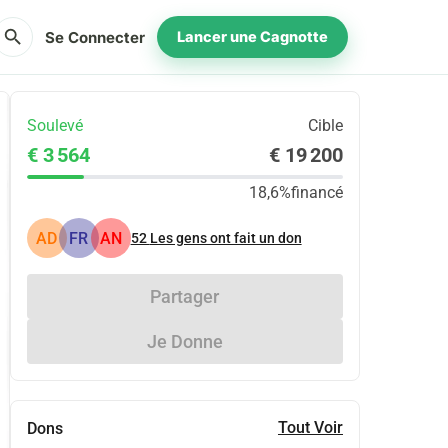
search
Se Connecter
Lancer une Cagnotte
Soulevé
Cible
€ 3 564
€ 19 200
18,6%
financé
AD
FR
AN
52
Les gens ont fait un don
Partager
Je Donne
Tout Voir
Dons