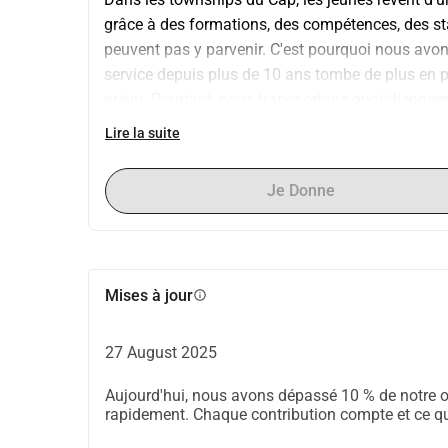
grâce à des formations, des compétences, des st
peuvent pas y parvenir. C'est pourquoi nous avons
service depuis plus de 10 ans tombe de plus en p
prévu. Pourtant, nous transportons quotidiennem
Beaucoup d'entre eux vivent loin de nos sites et n
Lire la suite
Afrique du Sud, 40 000 ont déjà été collectés, m
25 places. Pourquoi ce bus est indispensable : A
Je Donne
des stages et des visites professionnelles Protège
ponctualité, la continuité et le succès Augmente 
formation Avec votre soutien, nous pouvons cont
bus n'est pas seulement un moyen de transport c'e
Mises à jour
info
d'avenir.
27 August 2025
Aujourd'hui, nous avons dépassé 10 % de notre o
rapidement. Chaque contribution compte et ce qui 