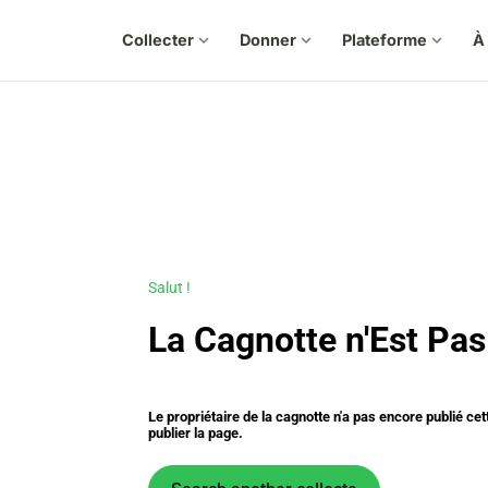
Collecter
expand_more
Donner
expand_more
Plateforme
expand_more
À
Salut !
La Cagnotte n'Est Pas
Le propriétaire de la cagnotte n'a pas encore publié ce
publier la page.