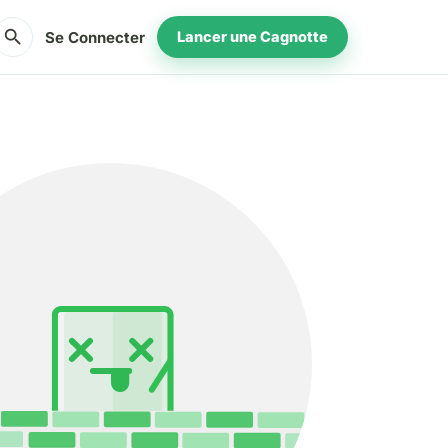
search
Se Connecter
Lancer une Cagnotte