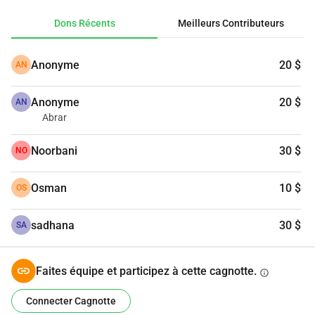
Dons Récents
Meilleurs Contributeurs
Anonyme
20 $
AN
Anonyme
20 $
AN
Abrar
Noorbani
30 $
NO
Osman
10 $
OS
sadhana
30 $
SA
Faites équipe et participez à cette cagnotte.
info
Connecter Cagnotte