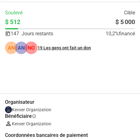
Soulevé
Cible
$ 512
$ 5 000
147
Jours restants
10,2%
financé
AN
AN
NO
19
Les gens ont fait un don
Partager
Je Donne
Organisateur
Kevser Organization
Bénéficiaire
info
Kevser Organization
Coordonnées bancaires de paiement