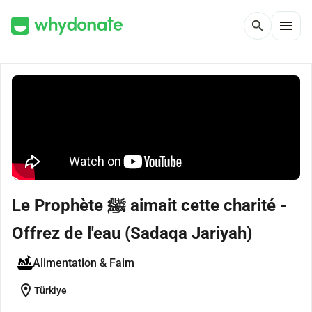
menu
search
Le Prophète ﷺ aimait cette charité -
Offrez de l'eau (Sadaqa Jariyah)
Alimentation & Faim
location_on
Türkiye