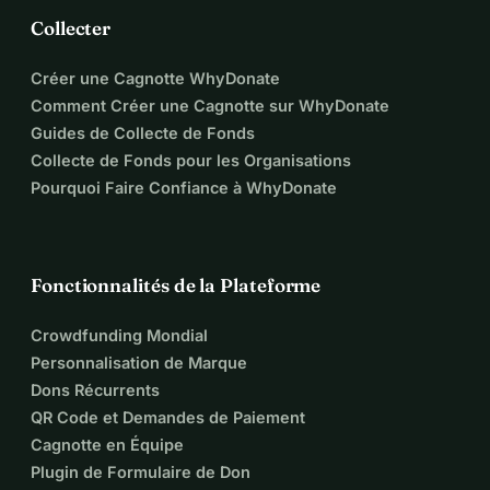
2.500 
 Voyages & lieux (5 autres villes en Allemagne)
Collecter
1.500 
 Prototype de livre photo (pour recherche d'éditeur & 
première édition)
Créer une Cagnotte WhyDonate
2.000 
 Première exposition (impressions, cadres, lieu)
Comment Créer une Cagnotte sur WhyDonate
1.000 
 Relations publiques & promotion
Guides de Collecte de Fonds
Si plus est collecté :
Collecte de Fonds pour les Organisations
Chaque euro supplémentaire sera utilisé pour d'autres lieux et 
Pourquoi Faire Confiance à WhyDonate
rencontres.
Chaque soutien qu'il soit petit ou grand 
aide à porter ce projet plus loin dans le 
Fonctionnalités de la Plateforme
monde.
Crowdfunding Mondial
MERCİ
Personnalisation de Marque
Dons Récurrents
QR Code et Demandes de Paiement
Cagnotte en Équipe
Plugin de Formulaire de Don