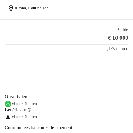
location_on
Altona, Deutschland
Soulevé
Cible
€ 108
€ 10 000
1,1%
financé
Partager
Je Donne
Organisateur
Manuel Stülten
Bénéficiaire
info
Manuel Stülten
Coordonnées bancaires de paiement