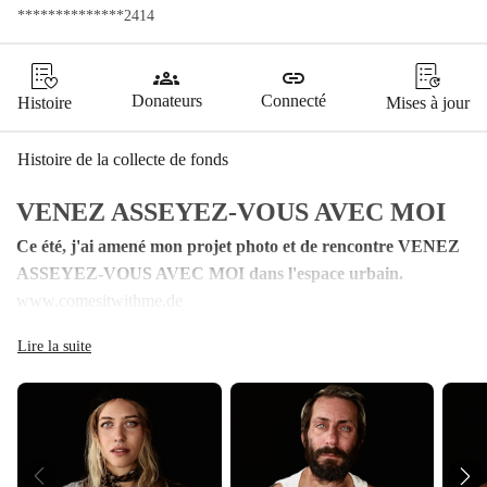
**************2414
groups
link
Donateurs
Connecté
Histoire
Mises à jour
Histoire de la collecte de fonds
VENEZ ASSEYEZ-VOUS AVEC MOI
Ce été, j'ai amené mon projet photo et de rencontre VENEZ 
ASSEYEZ-VOUS AVEC MOI dans l'espace urbain.
www.comesitwithme.de
Le projet est simple :
Lire la suite
Je crée un espace pour faire une pause et pour la connexion dans 
le quotidien trépidant.
Je vous invite à une rencontre de 10 minutes dans le silence tout 
en étant en contact.
Je suis là pour accueillir tout ce qui se passe et j'accompagne tout 