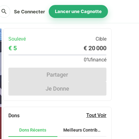
search
Se Connecter
Lancer une Cagnotte
Soulevé
Cible
€ 5
€ 20 000
0%
financé
Partager
Je Donne
Tout Voir
Dons
Dons Récents
Meilleurs Contributeurs