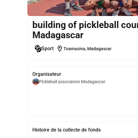
building of pickleball cou
Madagascar
location_on
Sport
Toamasina, Madagascar
Organisateur
Pickleball association Madagascar
Histoire de la collecte de fonds