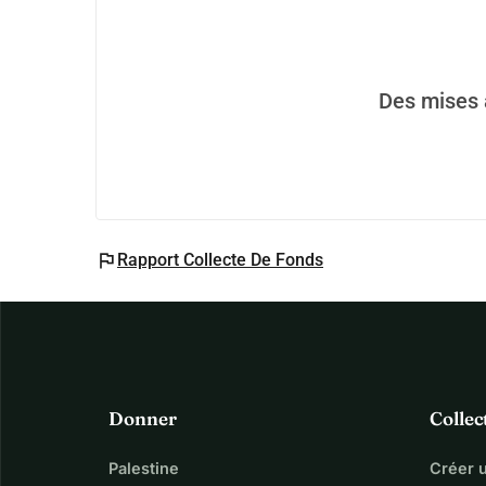
Des mises à
flag
Rapport Collecte De Fonds
Donner
Collec
Palestine
Créer 