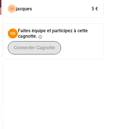
jacques
5 €
JA
Faites équipe et participez à cette
cagnotte.
info
Connecter Cagnotte