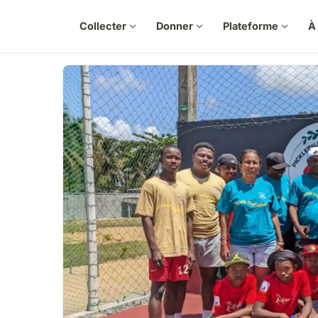
Collecter
expand_more
Donner
expand_more
Plateforme
expand_more
À