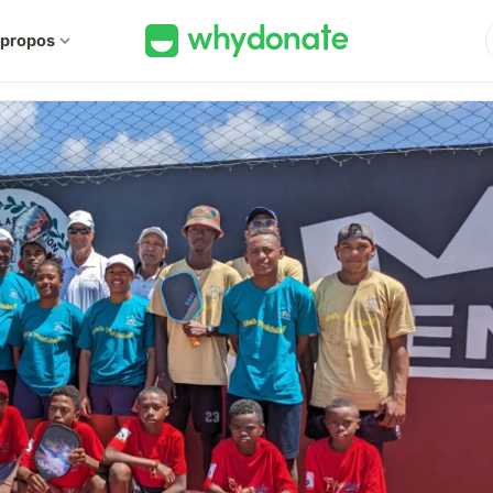
 propos
expand_more