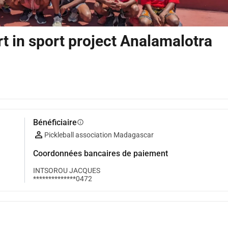
rt in sport project Analamalotra
Bénéficiaire
info
Pickleball association Madagascar
Coordonnées bancaires de paiement
INTSOROU JACQUES
**************0472