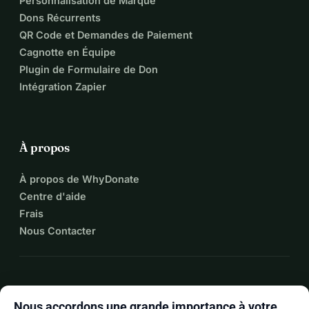
Personnalisation de Marque
Dons Récurrents
QR Code et Demandes de Paiement
Cagnotte en Équipe
Plugin de Formulaire de Don
Intégration Zapier
À propos
À propos de WhyDonate
Centre d'aide
Frais
Nous Contacter
expand_more
Plus de ressources
Nous accordons une grande importance à votre