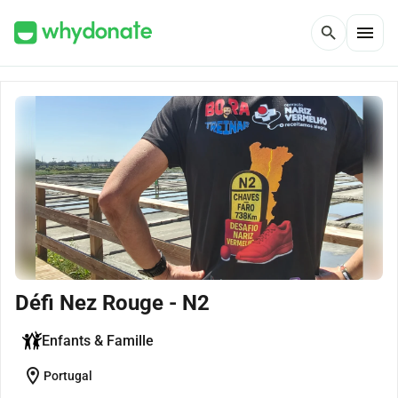
menu
search
Défi Nez Rouge - N2
Enfants & Famille
location_on
Portugal