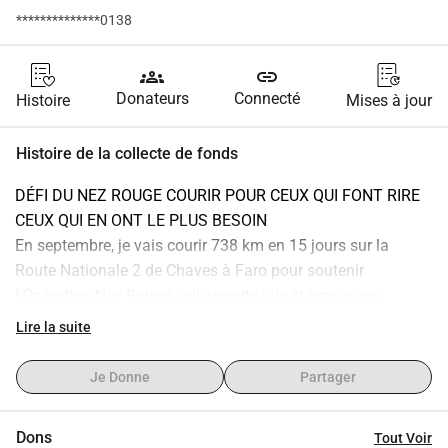
**************0138
groups
link
Donateurs
Connecté
Histoire
Mises à jour
Histoire de la collecte de fonds
DÉFI DU NEZ ROUGE COURIR POUR CEUX QUI FONT RIRE 
CEUX QUI EN ONT LE PLUS BESOIN
En septembre, je vais courir 738 km en 15 jours sur la 
Route Nationale 2 de Chaves à Faro pour soutenir 
l'Opération Nez Rouge, qui apporte joie et espoir aux 
enfants hospitalisés à travers tout le pays.
Lire la suite
C'est une aventure extrême, mais chaque kilomètre est 
dédié à ceux qui affrontent des défis bien plus grands, 
Je Donne
Partager
chaque jour, dans un hôpital.
Votre aide permettra d'apporter de la joie aux enfants 
Dons
Tout Voir
hospitalisés, à leurs familles et aux professionnels des 