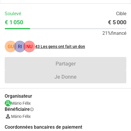
Soulevé
Cible
€ 1 050
€ 5 000
21%
financé
GU
RI
NU
43
Les gens ont fait un don
Partager
Je Donne
Organisateur
Mário Félix
Bénéficiaire
info
Mário Félix
Coordonnées bancaires de paiement