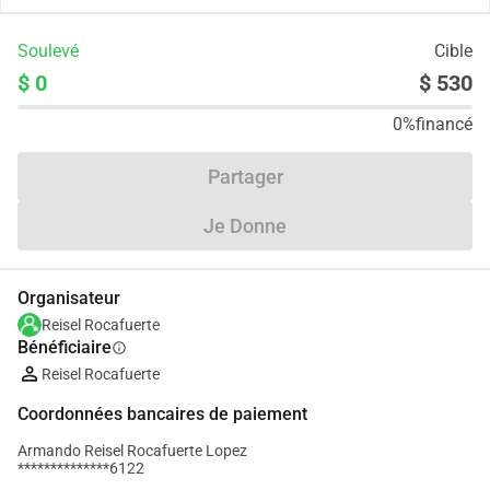
Soulevé
Cible
$ 0
$ 530
0%
financé
Partager
Je Donne
Organisateur
Reisel Rocafuerte
Bénéficiaire
info
Reisel Rocafuerte
Coordonnées bancaires de paiement
Armando Reisel Rocafuerte Lopez
**************6122