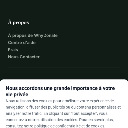
À propos
À propos de WhyDonate
Centre d'aide
Frais
Nous Contacter
expand_more
Plus de ressources
Nous accordons une grande importance à votre
vie privée
Nous utilisons des cookies pour améliorer votre expérience de
navigation, diffuser des publicités ou du contenu personnalisés et
arrow_drop_down
Fr
analyser notre trafic. En cliquant sur "Tout accepter", vous
consentez à notre utilisation des cookies. Pour en savoir plus,
★★★★★
4,9 / 5 sur la base de 500+ avis
consultez notre
politique de confidentialité et de cookies
.