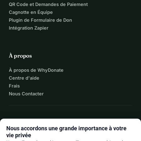
partenaires, élaborer de nouveaux 
QR Code et Demandes de Paiement
plans et fixer des objectifs, atteindre 
Cagnotte en Équipe
Plugin de Formulaire de Don
les objectifs fixés et évaluer les 
Intégration Zapier
résultats obtenus.
Organiser durablement des solutions 
À propos
de logement, être ouvert à de 
À propos de WhyDonate
nouvelles solutions, courts séjours, 
Centre d'aide
temporaires, permanentes, et lorsque 
Frais
Nous Contacter
la journée de travail de 12 heures est 
terminée, il y a toujours le groupe de 
participants de Devjo qui nécessite de 
expand_more
Plus de ressources
Nous accordons une grande importance à votre
l'attention, mais aussi un grand groupe 
vie privée