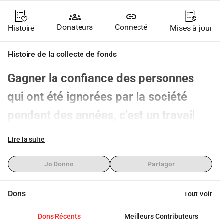
groups
link
Donateurs
Connecté
Histoire
Mises à jour
Histoire de la collecte de fonds
Gagner la confiance des personnes 
qui ont été ignorées par la société 
pendant des années, c'est un travail 
acharné...
Lire la suite
La première rencontre avec les gens, 
Je Donne
Partager
car c'est ce que Devjo fait, tout comme 
les personnes que nous croisons au 
Dons
Tout Voir
bar, chez le boulanger ou lors des 
Dons Récents
Meilleurs Contributeurs