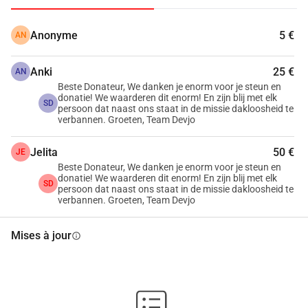
réunions du conseil municipal. Cette 
première rencontre se déroule souvent 
Anonyme
5 €
AN
dans des lieux où l'on ne va 
Anki
25 €
AN
généralement que si l'on est sans-abri. 
Beste Donateur, We danken je enorm voor je steun en
donatie! We waarderen dit enorm! En zijn blij met elk
SD
persoon dat naast ons staat in de missie dakloosheid te
Les camps de tentes où se trouvent 
verbannen. Groeten, Team Devjo
des personnes sans-abri dans la forêt 
Jelita
50 €
JE
de La Haye, des endroits dans les 
Beste Donateur, We danken je enorm voor je steun en
donatie! We waarderen dit enorm! En zijn blij met elk
SD
parcs et d'autres lieux secrets où 
persoon dat naast ons staat in de missie dakloosheid te
verbannen. Groeten, Team Devjo
dorment les sans-abri à La Haye.
Mises à jour
info
100 % Non lucratif
Chez Devjo, nous travaillons dur par 
pure passion et conviction. 