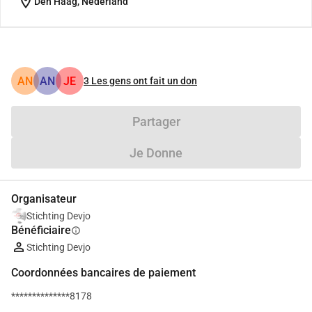
location_on
Den Haag, Nederland
AN
AN
JE
3
Les gens ont fait un don
Partager
Je Donne
Organisateur
Stichting Devjo
Bénéficiaire
info
Stichting Devjo
Coordonnées bancaires de paiement
**************8178