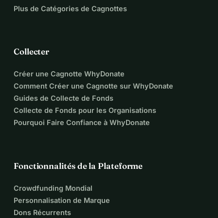
recruter un nouveau conseil 
Plus de Catégories de Cagnottes
d'administration, nous pouvons 
réfléchir de manière plus approfondie, 
Collecter
devenir plus grands et plus efficaces 
Créer une Cagnotte WhyDonate
dans la poursuite de notre objectif.
Comment Créer une Cagnotte sur WhyDonate
Travailler dur avec Fabian comme exemple et résultats.
Guides de Collecte de Fonds
Des centaines d'heures de travail par 
Collecte de Fonds pour les Organisations
Pourquoi Faire Confiance à WhyDonate
semaine, se former dans tous les 
domaines possibles, de la politique 
locale à la régionale puis nationale, 
Fonctionnalités de la Plateforme
entretenir des collaborations avec des 
Crowdfunding Mondial
partenaires, attirer de nouveaux 
Personnalisation de Marque
Dons Récurrents