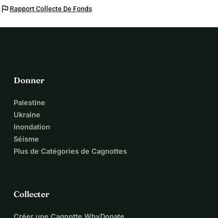
flag
Rapport Collecte De Fonds
Donner
Palestine
Ukraine
Inondation
Séisme
Plus de Catégories de Cagnottes
Collecter
Créer une Cagnotte WhyDonate