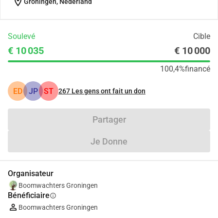
location_on
Groningen, Nederland
Soulevé
Cible
€ 10 035
€ 10 000
100,4%
financé
ED
JP
ST
267
Les gens ont fait un don
Partager
Je Donne
Organisateur
Boomwachters Groningen
Bénéficiaire
info
Boomwachters Groningen