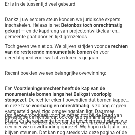
Er is in de tussentijd veel gebeurd.
gemeentelijk beleid.
Dankzij uw eerdere steun konden we juridische experts
inschakelen. Helaas is het
Betonbos toch onrechtmatig
gekapt
— en de kapdrang van projectontwikkelaar en
gemeente gaat door en lijkt grenzeloos.
Toch geven we niet op. We blijven strijden voor de
rechten
van de resterende monumentale bomen
én voor
gerechtigheid voor wat al verloren is gegaan.
Recent boekten we een belangrijke overwinning:
Een
Voorzieningenrechter heeft de kap van de
monumentale bomen langs het Balkgat voorlopig
stopgezet
. De rechter erkent bovendien dat bomen kappen
in deze fase
voorbarig en onrechtmatig
is zolang er geen
vastgesteld gewijzigd omgevingsplan ligt. Daarmee
Om deze procedures voort te zetten (tot bij de Raad van
bevestigde de rechter dat ook de kap van alle andere
State) en de resterende bomen te beschermen, hebben we
bomen van het Betonbos voorbarig en onrechtmatig was.
een nieuwe crowdfunding opgezet. Wij hopen dat jullie ons
blijven steunen. Dat kan nog steeds via deze pagina of de