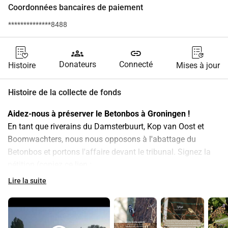
Coordonnées bancaires de paiement
**************8488
groups
link
Donateurs
Connecté
Histoire
Mises à jour
Histoire de la collecte de fonds
Aidez-nous à préserver le Betonbos à Groningen !
En tant que riverains du Damsterbuurt, Kop van Oost et 
Boomwachters, nous nous opposons à l'abattage du 
Betonbos et portons l'affaire devant le tribunal. Signez la 
pétition (copiez ce lien : 
https://www.petities.com/doneer_voor_behoud_van_het_be
Lire la suite
tonbos#a) et faites un don ici pour les frais juridiques, afin 
que nous puissions préserver cette magnifique forêt et la 
transformer en parc !