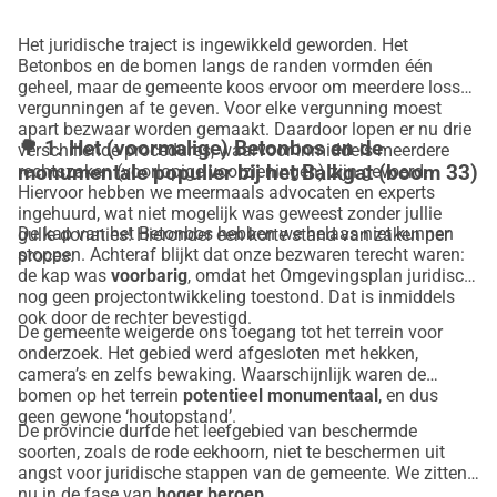
Het juridische traject is ingewikkeld geworden. Het
Betonbos en de bomen langs de randen vormden één
geheel, maar de gemeente koos ervoor om meerdere losse
vergunningen af te geven. Voor elke vergunning moest
apart bezwaar worden gemaakt. Daardoor lopen er nu drie
🌳
1. Het (voormalige) Betonbos en de
verschillende procedures, waarvoor inmiddels meerdere
monumentale populier bij het Balkgat (boom 33)
rechtszaken (voorlopige voorzieningen) zijn gevoerd.
Hiervoor hebben we meermaals advocaten en experts
ingehuurd, wat niet mogelijk was geweest zonder jullie
De kap van het Betonbos hebben we helaas niet kunnen
gulle donaties! Hieronder een korte stand van zaken per
stoppen. Achteraf blijkt dat onze bezwaren terecht waren:
proces.
de kap was
voorbarig
, omdat het Omgevingsplan juridisch
nog geen projectontwikkeling toestond. Dat is inmiddels
ook door de rechter bevestigd.
De gemeente weigerde ons toegang tot het terrein voor
onderzoek. Het gebied werd afgesloten met hekken,
camera’s en zelfs bewaking. Waarschijnlijk waren de
bomen op het terrein
potentieel monumentaal
, en dus
geen gewone ‘houtopstand’.
De provincie durfde het leefgebied van beschermde
soorten, zoals de rode eekhoorn, niet te beschermen uit
angst voor juridische stappen van de gemeente. We zitten
nu in de fase van
hoger beroep
.