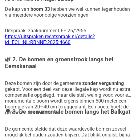
De kap van
boom 33
hebben we wél kunnen tegenhouden
via meerdere voorlopige voorzieningen.
Uitspraak: zaaknummer LEE 25/2955
https://uitspraken.rechtspraak.nl/details?
id=ECLI:NL:RBNNE:2025:4660
🌿
2. De bomen en groenstrook langs het
Eemskanaal
Deze bomen zijn door de gemeente
zonder vergunning
gekapt. Voor een deel van deze illegale kap wordt nu extra
compensatie opgelegd, maar die stelt weinig voor: voor een
monumentale boom wordt ergens binnen 500 meter een
boompje van 20–40 cm teruggeplant. Een boete hoeft de
🌳
3. De monumentale bomen langs het Balkgat
gemeente niet te betalen.
De gemeente stelde dat deze waardevolle bomen zoveel
mogelijk behouden zouden blijven. Dat blijkt onjuist: bijna