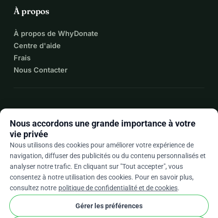
À propos
À propos de WhyDonate
Centre d'aide
Frais
Nous Contacter
expand_more
Plus de ressources
Nous accordons une grande importance à votre
vie privée
Nous utilisons des cookies pour améliorer votre expérience de
navigation, diffuser des publicités ou du contenu personnalisés et
arrow_drop_down
Fr
analyser notre trafic. En cliquant sur "Tout accepter", vous
consentez à notre utilisation des cookies. Pour en savoir plus,
★★★★★
4,9 / 5 sur la base de 500+ avis
consultez notre
politique de confidentialité et de cookies
.
Gérer les préférences