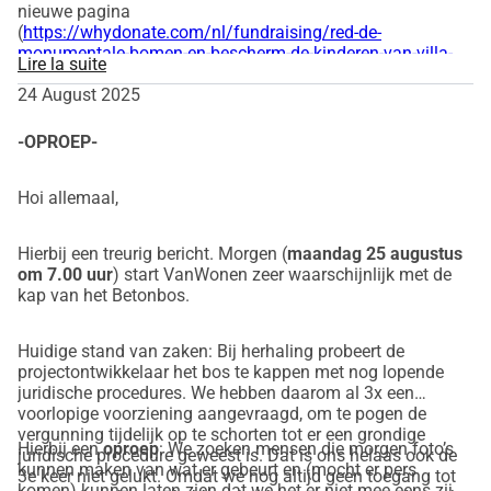
nieuwe pagina
(
https://whydonate.com/nl/fundraising/red-de-
monumentale-bomen-en-bescherm-de-kinderen-van-villa-
Lire la suite
doomijn
).
24 August 2025
-OPROEP-
Hoi allemaal,
Hierbij een treurig bericht. Morgen (
maandag 25 augustus
om 7.00 uur
) start VanWonen zeer waarschijnlijk met de
kap van het Betonbos.
Huidige stand van zaken: Bij herhaling probeert de
projectontwikkelaar het bos te kappen met nog lopende
juridische procedures. We hebben daarom al 3x een
voorlopige voorziening aangevraagd, om te pogen de
vergunning tijdelijk op te schorten tot er een grondige
Hierbij een
oproep
: We zoeken mensen die morgen foto’s
juridische procedure geweest is. Dat is ons helaas ook de
kunnen maken van wat er gebeurt en (mocht er pers
3e keer niet gelukt. Omdat we nog altijd geen toegang tot
komen) kunnen laten zien dat we het er niet mee eens zijn.