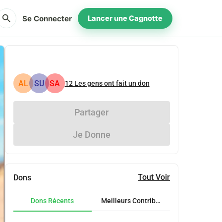
search
Se Connecter
Lancer une Cagnotte
AL
SU
SA
12
Les gens ont fait un don
Partager
Je Donne
Tout Voir
Dons
Dons Récents
Meilleurs Contributeurs