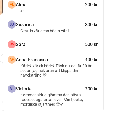
Alma
200 kr
AL
<3
Susanna
300 kr
SU
Grattis världens bästa vän!
Sara
500 kr
SA
Anna Fransisca
400 kr
AF
Kärlek kärlek kärlek Tänk att det är 30 år
sedan jag fick äran att klippa din
navelsträng 💜
Victoria
200 kr
VI
Kommer aldrig glömma den bästa
födelsedagstårtan ever. Min tjocka,
mordiska stjärtmes 🥹💕