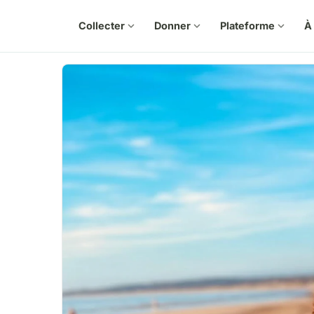
Collecter
expand_more
Donner
expand_more
Plateforme
expand_more
À