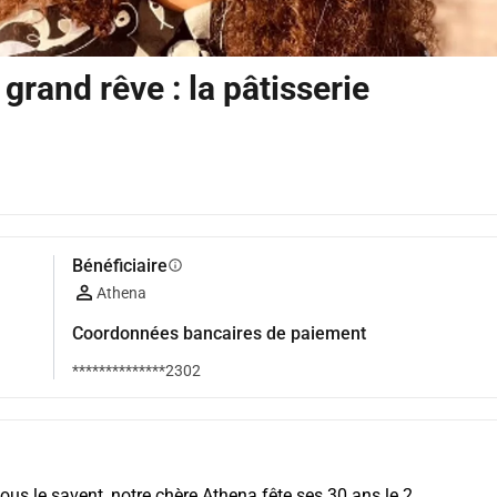
 grand rêve : la pâtisserie
Bénéficiaire
info
Athena
Coordonnées bancaires de paiement
**************2302
s le savent, notre chère Athena fête ses 30 ans le 2 