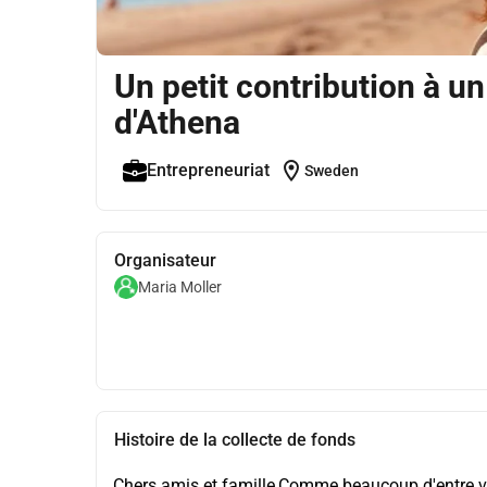
Un petit contribution à un
d'Athena
location_on
Entrepreneuriat
Sweden
Organisateur
Maria Moller
Histoire de la collecte de fonds
Chers amis et famille,Comme beaucoup d'entre vou