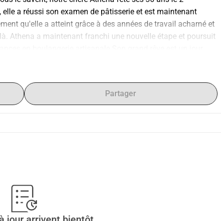
 elle a réussi son examen de pâtisserie et est maintenant 
ment qu'elle a atteint grâce à des années de travail acharné et 
là. Athena a maintenant franchi une nouvelle étape et poursuit 
nces en boulangerie artisanale.Son grand rêve est un jour 
nner un petit coup de pouce dans la bonne direction, et en même 
en elle, son ami proche Eric et moi (sa mère) avons lancé une 
s que quelqu'un se sente sous pression ou que cela concerne la 
Partager
 geste, un don symbolique, petit ou grand, qui deviendra une 
ouhaite, on peut bien sûr choisir de donner anonymement.Nous 
et un soutien fort pour Athena alors qu'elle prend maintenant 
c & Maria
 jour arrivent bientôt.