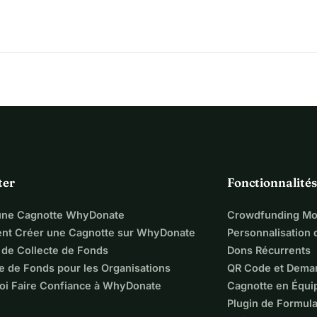
e leurs doutes, leurs élans et leurs rêves de vivre de leur art et 
.
pectacle a rencontré un accueil particulièrement chaleureux.
se en scène et la force du texte. Plusieurs historiens de l’art 
uligné la rigueur historique et la justesse du regard porté sur 
nvie de poursuivre l’aventure.
n vit le temps d'un spectacle toute cette magie des peintres et 
ter
Fonctionnalités
et on a envie d'en connaître davantage à la fin du spectacle. 
ains donnent l'impression de réussir un pari impossible de 
une Cagnotte WhyDonate
Crowdfunding Mo
é et le présent tout en même temps le temps d'une seule pièce. 
t Créer une Cagnotte sur WhyDonate
Personnalisation
 cette qualité et sur ce thème
 " - BilletReduc
 de Collecte de Fonds
Dons Récurrents
e de Fonds pour les Organisations
QR Code et Dema
oi Faire Confiance à WhyDonate
Cagnotte en Équi
Plugin de Formula
r une production indépendante : location du théâtre, salaires 