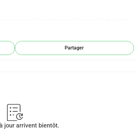
s peintres qui allaient bouleverser l’histoire de l’art. Au café 
urs amis débattaient, se confrontaient, rêvaient d’un art 
Partager
Studio Hébertot, à quelques pas seulement de ce lieu historique. 
ée donne au spectacle une résonance particulière.
onet, Renoir et Bazille. Ils ont à peine 20 ans, ils ne sont pas 
ace dans un monde qui les regarde de travers. Autour d'eux : 
delaire dérange, Zola observe, et les académies verrouillent.
 avec les attentes de sa famille, Bazille se retrouve au coeur 
 jour arrivent bientôt.
 d'Impressionnisme.