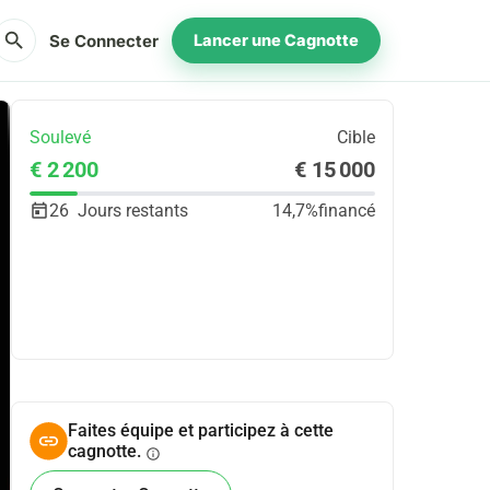
search
Se Connecter
Lancer une Cagnotte
Soulevé
Cible
€ 2 200
€ 15 000
26
Jours restants
14,7%
financé
Partager
Je Donne
Faites équipe et participez à cette
cagnotte.
info