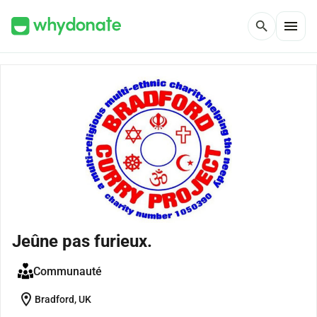
menu
search
Jeûne pas furieux.
Communauté
location_on
Bradford, UK