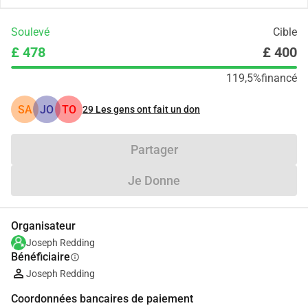
Soulevé
Cible
£ 478
£ 400
119,5%
financé
SA
JO
TO
29
Les gens ont fait un don
Partager
Je Donne
Organisateur
Joseph Redding
Bénéficiaire
info
Joseph Redding
Coordonnées bancaires de paiement