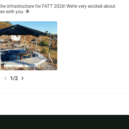
the infrastructure for FATT 2026! We’re very excited about
, même sans choisir une récompense mais nous voulons, 
te with you. 🌟
lque chose en retour, comme forme de reconnaissance.
chevron_left
chevron_right
1/2
remis au FATT 2026);