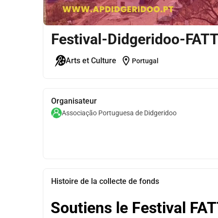
Festival-Didgeridoo-FAT
location_on
Arts et Culture
Portugal
Organisateur
Associação Portuguesa de Didgeridoo
Histoire de la collecte de fonds
Soutiens le Festival FA