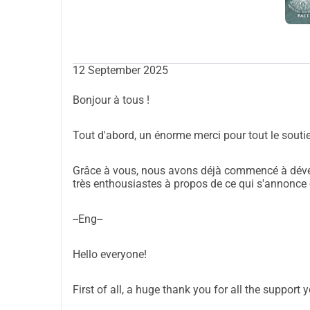
Parce que le bien-être de tous est une priorité, n
l'
hygiène 
est très importante.
Nous avons besoin d
écologiques et accessibles.
Nivellement du terrain :
12 September 2025
Certaines zones du terrain doivent être traitées p
Bonjour à tous !
pour les activités.
Tout d'abord, un énorme merci pour tout le sout
Plantation d'arbres autochtones :
Nous allons rendre le FATT LAND plus vert et viv
Grâce à vous, nous avons déjà commencé à déve
verts, des oliviers, des arbousiers, des pins et d'a
très enthousiastes à propos de ce qui s'annonce
Zones d'ateliers et d'activités :
--Eng--
Le FATT est fait de partage. Pour accueillir des at
devons créer des espaces appropriés et inspirant
Hello everyone!
Nous avons besoin de ton aide, 
First of all, a huge thank you for all the support 
un projet avec âme et but.