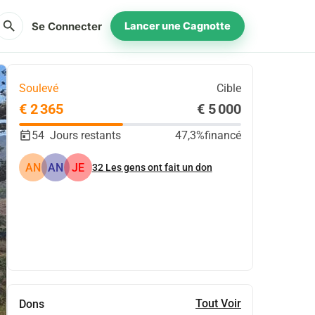
search
Se Connecter
Lancer une Cagnotte
Soulevé
Cible
€ 2 365
€ 5 000
54
Jours restants
47,3%
financé
AN
AN
JE
32
Les gens ont fait un don
Partager
Je Donne
Tout Voir
Dons