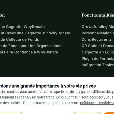
ter
Fonctionnalités
une Cagnotte WhyDonate
Crowdfunding Mo
t Créer une Cagnotte sur WhyDonate
Personnalisation
 de Collecte de Fonds
Dons Récurrents
e de Fonds pour les Organisations
QR Code et Dema
oi Faire Confiance à WhyDonate
Cagnotte en Équi
Plugin de Formula
Intégration Zapier
dons une grande importance à votre vie privée
 des cookies pour améliorer votre expérience de navigation, diffuser des p
sonnalisés et analyser notre trafic. En cliquant sur "Tout accepter", vou
ion des cookies. Pour en savoir plus, consultez notre
politique de confidenti
 / 5 sur la base de 500+ avis