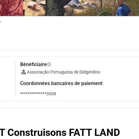
T
Bénéficiaire
info
Associação Portuguesa de Didgeridoo
Coordonnées bancaires de paiement
**************3008
TT Construisons FATT LAND 