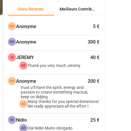
Dons Récents
Meilleurs Contributeurs
Anonyme
5 €
AN
Anonyme
300 €
AN
JEREMY
40 €
JE
Thank you very much Jeremy
AD
Anonyme
200 €
AN
trust u‘ll have the spirit, energy and
passion to create something macical,
keep on didjing
Many thanks for you special donations!
AD
We really appreciate all the effort !
Nidio
25 €
NI
Olá Nidio Muito obrigado
AD