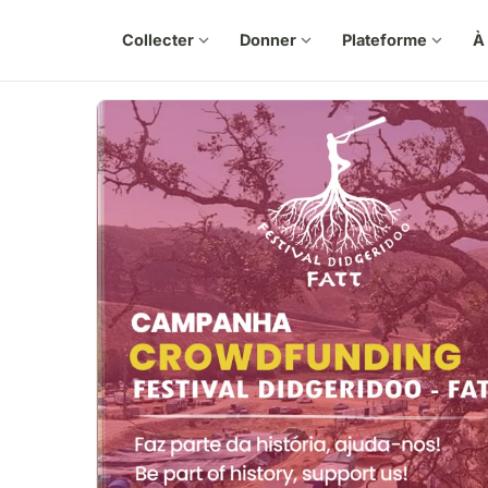
Collecter
expand_more
Donner
expand_more
Plateforme
expand_more
À