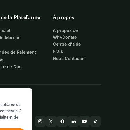
 de la Plateforme
À propos
ndial
À propos de
WhyDonate
 de Marque
Centre d'aide
Frais
ndes de Paiement
Nous Contacter
pe
ire de Don
ublicités ou
s consentez à
alité et de