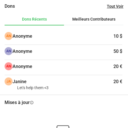
avoir un impact positif.Merci beaucoup de faire partie de 
Dons
Tout Voir
cela
Dons Récents
Meilleurs Contributeurs
Anonyme
10 $
AN
Anonyme
50 $
AN
Anonyme
20 €
AN
Janine
20 €
JA
Let's help them <3
Mises à jour
info