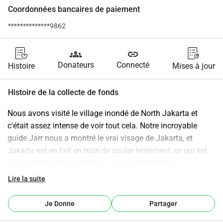
Coordonnées bancaires de paiement
**************9862
groups
link
Donateurs
Connecté
Histoire
Mises à jour
Histoire de la collecte de fonds
Nous avons visité le village inondé de North Jakarta et 
c'était assez intense de voir tout cela. Notre incroyable 
guide Jarr nous a montré le vrai visage de Jakarta, et 
Jakarta est en fait en train de couler lentement, ce qui est 
assez déchirant à voir.Nous avons rencontré les 
organisateurs locaux et décidé de créer ce 
Lire la suite
GoFundMe.Chaque petit geste compte, et nous 
retournerons remettre l'argent directement aux gens et aux 
Je Donne
Partager
organisateurs eux-mêmes, donc nous espérons pouvoir 