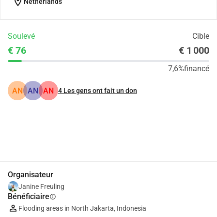
location_on
Netherlands
Soulevé
Cible
€ 76
€ 1 000
7,6%
financé
AN
AN
AN
4
Les gens ont fait un don
Partager
Je Donne
Organisateur
Janine Freuling
Bénéficiaire
info
Flooding areas in North Jakarta, Indonesia