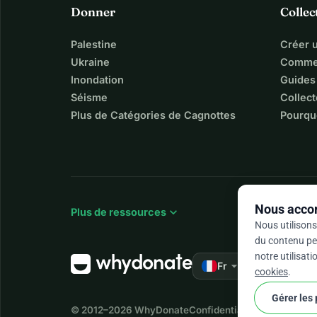
Donner
Collec
En route vers plus d'humanité <
Palestine
Créer 
Ukraine
Commen
Inondation
Guides
Séisme
Collect
Plus de Catégories de Cagnottes
Pourqu
Nous accor
expand_more
Plus de ressources
Nous utilisons
du contenu per
notre utilisat
arrow_drop_down
★★★★★
Fr
4,9
cookies
.
Gérer les
© 2012–2026
WhyDonate
Confidentialité et cookies
Co