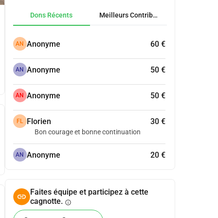
Dons Récents
Meilleurs Contributeurs
Anonyme
60 €
AN
Anonyme
50 €
AN
Anonyme
50 €
AN
Florien
30 €
FL
Bon courage et bonne continuation
Anonyme
20 €
AN
Faites équipe et participez à cette
cagnotte.
info