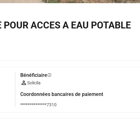
 POUR ACCES A EAU POTABLE
Bénéficiaire
info
Solicila
Coordonnées bancaires de paiement
**************7310