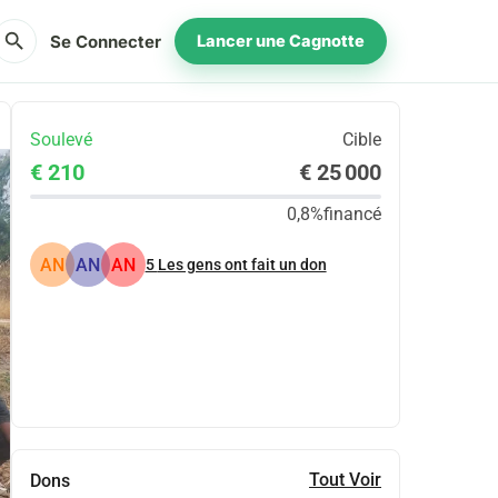
search
Se Connecter
Lancer une Cagnotte
Soulevé
Cible
€ 210
€ 25 000
0,8%
financé
AN
AN
AN
5
Les gens ont fait un don
Partager
Je Donne
Tout Voir
Dons