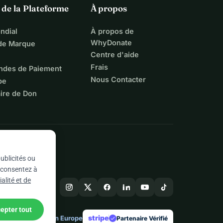
 de la Plateforme
À propos
ndial
À propos de
WhyDonate
 de Marque
Centre d'aide
Frais
ndes de Paiement
Nous Contacter
pe
ire de Don
ublicités ou
s consentez à
alité et de
epter tout
stripe
Conçu en Europe
★
Partenaire Vérifié
check