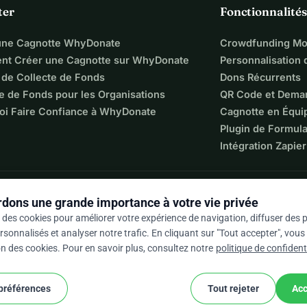
ter
Fonctionnalités
3
une Cagnotte WhyDonate
Crowdfunding Mo
t Créer une Cagnotte sur WhyDonate
Personnalisation
 de Collecte de Fonds
Dons Récurrents
e de Fonds pour les Organisations
QR Code et Dema
oi Faire Confiance à WhyDonate
Cagnotte en Équi
Plugin de Formula
Intégration Zapier
dons une grande importance à votre vie privée
 des cookies pour améliorer votre expérience de navigation, diffuser des p
sonnalisés et analyser notre trafic. En cliquant sur "Tout accepter", vou
ion des cookies. Pour en savoir plus, consultez notre
politique de confidenti
 / 5 sur la base de 500+ avis
 préférences
Tout rejeter
Acc
cookie
nditions générales
Paramètres Des Cookies