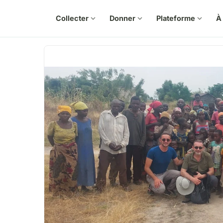
Collecter
expand_more
Donner
expand_more
Plateforme
expand_more
À