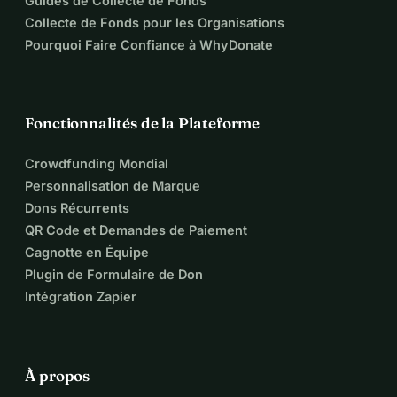
Guides de Collecte de Fonds
tous les défis auxquels je serai confronté, tels que les cours
difficiles, l'équilibre entre ma vie académique et financière,
Collecte de Fonds pour les Organisations
et l'expression d'idées créatives et significatives sur le
Pourquoi Faire Confiance à WhyDonate
campus.Je serais extrêmement reconnaissant si la
nouvelle de ma campagne se répandait afin que je puisse
obtenir des fonds. MERCI À TOUS
Fonctionnalités de la Plateforme
Crowdfunding Mondial
Personnalisation de Marque
Dons Récurrents
QR Code et Demandes de Paiement
Cagnotte en Équipe
Plugin de Formulaire de Don
Intégration Zapier
À propos