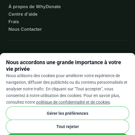
À propos de WhyDonate
Centre d'aide
Frais
Nous Contacter
expand_more
Plus de ressources
Nous accordons une grande importance à votre
vie privée
Nous utilisons des cookies pour améliorer votre expérience de
navigation, diffuser des publicités ou du contenu personnalisés et
arrow_drop_down
Fr
analyser notre trafic. En cliquant sur "Tout accepter", vous
consentez à notre utilisation des cookies. Pour en savoir plus,
★★★★★
4,9 / 5 sur la base de 500+ avis
consultez notre
politique de confidentialité et de cookies
.
Gérer les préférences
© 2012–2026
WhyDonate
Confidentialité et cookies
Tout rejeter
cookie
Conditions générales
Paramètres Des Cookies