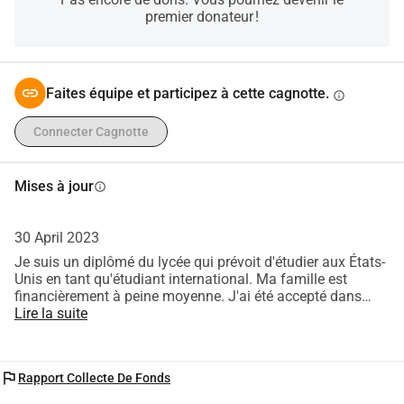
premier donateur !
Faites équipe et participez à cette cagnotte.
info
Connecter Cagnotte
Mises à jour
info
30 April 2023
Je suis un diplômé du lycée qui prévoit d'étudier aux États-
Unis en tant qu'étudiant international. Ma famille est
financièrement à peine moyenne. J'ai été accepté dans
cinq universités américaines, mais ce sont toutes des
Lire la suite
institutions que je ne peux pas me permettre. J'ai obtenu
un score de 1320 au test SAT et une moyenne de 3,8 GPA
au lycée. Ma situation sera considérablement impactée en
flag
Rapport Collecte De Fonds
allant étudier aux États-Unis. J'aurai accès à des
perspectives d'emploi et des opportunités professionnelles