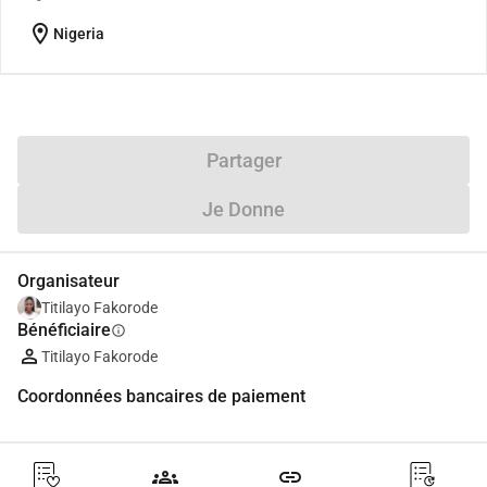
location_on
Nigeria
Partager
Je Donne
Organisateur
Titilayo Fakorode
Bénéficiaire
info
Titilayo Fakorode
Coordonnées bancaires de paiement
groups
link