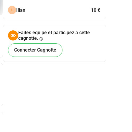
Ilian
10 €
IL
Faites équipe et participez à cette
cagnotte.
info
Connecter Cagnotte