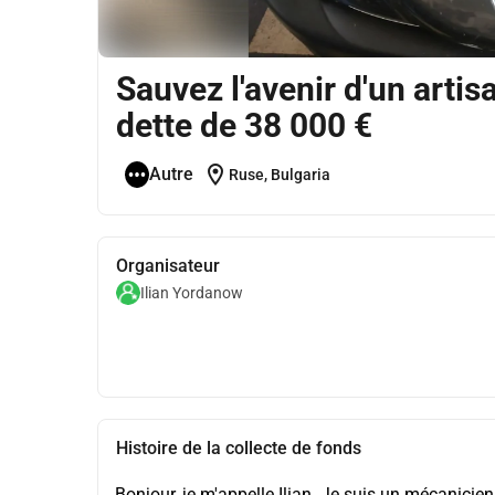
Sauvez l'avenir d'un artisa
dette de 38 000 €
location_on
Autre
Ruse, Bulgaria
Organisateur
Ilian Yordanow
Histoire de la collecte de fonds
Bonjour, je m'appelle Ilian. Je suis un mécanicien