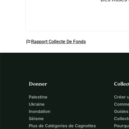
Même si vous ne pouvez pas faire de don, simp
moi.
 Chaque don est une clé à molette dans ma ma
gentillesse, votre empathie, et pour croire en un 
flag
Rapport Collecte De Fonds
Donner
Collec
Palestine
Créer 
Ukraine
Commen
Inondation
Guides
Séisme
Collect
Plus de Catégories de Cagnottes
Pourqu