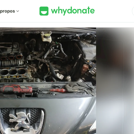
 propos
expand_more