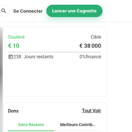
search
Se Connecter
Lancer une Cagnotte
Soulevé
Cible
€ 10
€ 38 000
238
Jours restants
0%
financé
Partager
Je Donne
Tout Voir
Dons
Dons Récents
Meilleurs Contributeurs