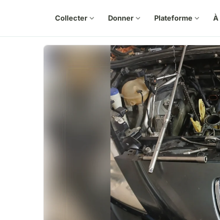
Collecter
expand_more
Donner
expand_more
Plateforme
expand_more
À