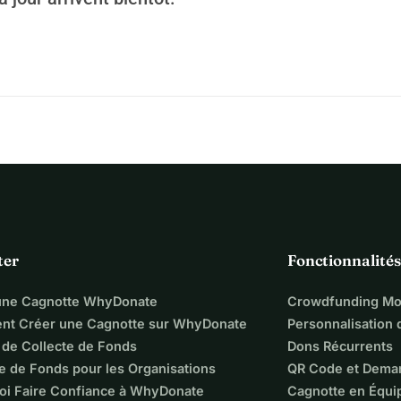
lement partager cette campagne signifierait beaucoup pour 
in, m'aidant à réparer une vie brisée. Merci pour votre 
homme travailleur.
ter
Fonctionnalités
une Cagnotte WhyDonate
Crowdfunding Mo
t Créer une Cagnotte sur WhyDonate
Personnalisation
 de Collecte de Fonds
Dons Récurrents
e de Fonds pour les Organisations
QR Code et Dema
oi Faire Confiance à WhyDonate
Cagnotte en Équi