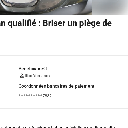
n qualifié : Briser un piège de
Bénéficiaire
info
Ilian Yordanov
Coordonnées bancaires de paiement
**************7832
 automobile professionnel et un spécialiste du diagnostic. 