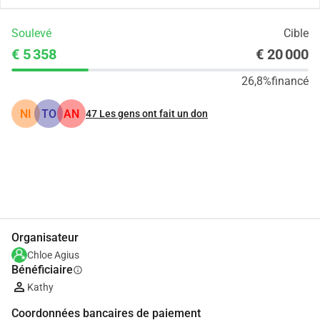
Soulevé
Cible
€ 5 358
€ 20 000
26,8%
financé
NI
TO
AN
47
Les gens ont fait un don
Partager
Je Donne
Organisateur
Chloe Agius
Bénéficiaire
info
Kathy
Coordonnées bancaires de paiement