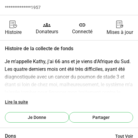
**************1957
groups
link
Donateurs
Connecté
Histoire
Mises à jour
Histoire de la collecte de fonds
Je m'appelle Kathy, j'ai 66 ans et je viens d'Afrique du Sud. 
Les quatre derniers mois ont été très difficiles, ayant été 
diagnostiquée avec un cancer du poumon de stade 3 et 
étant si loin de chez moi, malheureusement, le système m'a 
laissée tomber pour financer mon traitement contre le 
cancer. En raison de mon âge et du type de pension que je 
Lire la suite
perçois, je n'ai pas droit à la couverture des frais de 
chimiothérapie et de radiothérapie. Même si j'ai travaillé et 
Je Donne
Partager
payé des impôts à temps plein pendant 6 ans. On m'a 
maintenant fourni un montant estimé pour le premier round 
Dons
Tout Voir