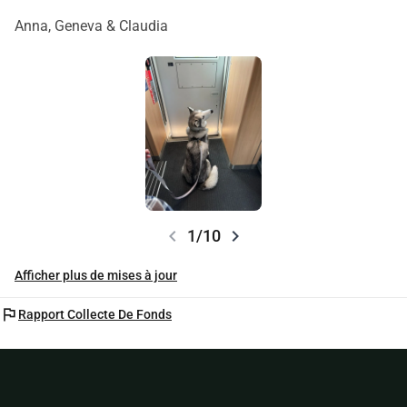
Anna, Geneva & Claudia
chevron_left
chevron_right
1/10
Afficher plus de mises à jour
flag
Rapport Collecte De Fonds