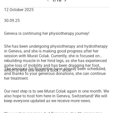
 Détail des Coûts de Traitement sur 12 Mois
Chaque contribution va directement à la récupération de 
12 October 2025
Genève. Voici ce que votre soutien rend possible :
Ostéopathie (CH) :
 CHF 105 par séance × 3 = 
CHF 315
30.09.25
Transport pour l'ostéopathie à Saint-Prex (CH) :
 CHF 60 
par jour × 3 = 
CHF 180
Geneva is continuing her physiotherapy journey!
Physiothérapie 
(pour reconstruire la force du dos et des 
muscles)
 :
 CHF 70,30 par séance × 10 = 
CHF 703 (forfait)
She has been undergoing physiotherapy and hydrotherapy
Hydrothérapie 
(pour reconstruire la force du dos et des 
in Geneva, and she is making good progress after her
session with Murat Colak. Currently, she is focused on
muscles dans l'eau)
 :
 CHF 70,30 par séance × 10 = 
CHF 
rebuilding muscle in her hind legs, as she has experienced
703 (forfait)
some loss of mobility and has been dragging her foot,
The sessions for November have already been scheduled,
Thérapie au laser 
(pour la douleur, stimuler la réparation 
which is why she wears a sock / shoe.
and thanks to your generous donations, she can continue
cellulaire, réduire l'inflammation et améliorer la 
her treatment.
circulation, favorisant ainsi la guérison et le soulagement 
de la douleur)
 :
 CHF 50 par séance × 4 = 
CHF 200
Our next step is to see Murat Colak again in one month. We
Régime spécial et supplémentation 
(pour soutenir la 
also hope to host him here in Geneva, Switzerland! We will
keep everyone updated as we receive more news.
récupération de la moelle épinière)
 :
CHF 90/mois × 12 = 
CHF 1,080