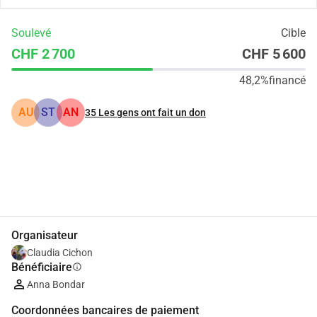
Soulevé
Cible
CHF 2 700
CHF 5 600
48,2%
financé
AU
ST
AN
35
Les gens ont fait un don
Partager
Je Donne
Organisateur
Claudia Cichon
Bénéficiaire
info
Anna Bondar
Coordonnées bancaires de paiement