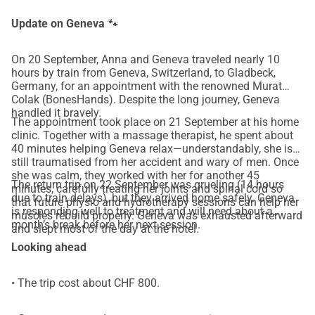
à se rapprocher un peu plus de la marche normale à 
nouveau et soulagera un poids énorme sur leurs épaules, 
Update on Geneva
🐾
physiquement, mentalement et émotionnellement.
Vous pouvez suivre le parcours de Genève ici ses progrès et 
On 20 September, Anna and Geneva traveled nearly 10
hours by train from Geneva, Switzerland, to Gladbeck,
tous les reçus concernant l'utilisation des fonds seront 
Germany, for an appointment with the renowned Murat
publiés et partagés.
Colak (BonesHands). Despite the long journey, Geneva
Veuillez aider à donner à Genève une seconde chance. Son 
handled it bravely.
The appointment took place on 21 September at his home
prochain pas commence avec vous.
clinic. Together with a massage therapist, he spent about
40 minutes helping Geneva relax—understandably, she is
still traumatised from her accident and wary of men. Once
she was calm, they worked with her for another 45
The return trip on 22 September was grueling (14 hours
minutes, carefully treating her joints and spinal cord so
due to train delays), but they arrived home safely. Geneva
that future physio and hydrotherapy sessions can help her
is responding well to treatment and will need about a
muscles rebuild properly. Geneva was exhausted afterward
month’s break before her next session.
and slept most of the day at the hotel.
Looking ahead
• The trip cost about CHF 800.