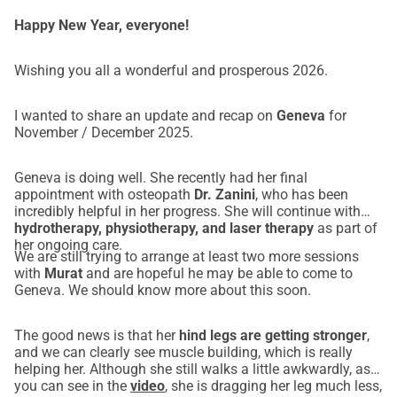
mobilité de Genève. La plupart des matins cet été, Anna se 
Happy New Year, everyone!
lève à 6 heures du matin pour porter Genève dans le lac 
pour de l'hydrothérapie. Genève a peur de l'eau, mais elle 
Wishing you all a wonderful and prosperous 2026.
fait de son mieux pendant qu'Anna la soutient doucement 
pour qu'elle puisse exercer ses pattes arrière.
I wanted to share an update and recap on
Geneva
for
Il y a de l'espoir pour une bien meilleure récupération, avec 
November / December 2025.
l'aide appropriée, de la patience et des soins adéquats mais 
le temps est essentiel pour la guérison. Genève a de toute 
Geneva is doing well. She recently had her final
appointment with osteopath
Dr. Zanini
, who has been
urgence besoin de plus de séances avec des spécialistes 
incredibly helpful in her progress. She will continue with
dans différents domaines pour réduire sa douleur, réaligner 
hydrotherapy, physiotherapy, and laser therapy
as part of
sa posture et prévenir d'autres complications.
her ongoing care.
We are still trying to arrange at least two more sessions
with
Murat
and are hopeful he may be able to come to
Pourquoi Nous Demandons de l'Aide : 
Geneva. We should know more about this soon.
Depuis l'année dernière, Anna a dépensé toutes ses 
économies personnelles pour les soins vétérinaires 
The good news is that her
hind legs are getting stronger
,
d'urgence, les diagnostics et la réhabilitation initiale de 
and we can clearly see muscle building, which is really
helping her. Although she still walks a little awkwardly, as
Genève.
you can see in the
video
, she is dragging her leg much less,
Pour quiconque a déjà aimé un chien, vous savez à quel 