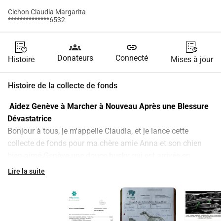
Cichon Claudia Margarita
**************6532
groups
link
Donateurs
Connecté
Histoire
Mises à jour
Histoire de la collecte de fonds
 Aidez Genève à Marcher à Nouveau Après une Blessure 
Dévastatrice 
Bonjour à tous, je m'appelle Claudia, et je lance cette 
collecte de fonds pour ma chère amie Anna et son chien 
bien-aimé Genève une douce husky qui est arrivée en 
Suisse en provenance d'Ukraine dans un cas particulier 
Lire la suite
pour fuir la guerre.
La vie de Genève a changé à jamais plus tôt cette année 
après un incident traumatisant dans un parc local.