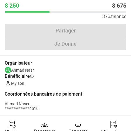
$ 250
$ 675
37%
financé
Partager
Je Donne
Organisateur
Ahmad Nasr
Bénéficiaire
info
My son
Coordonnées bancaires de paiement
Ahmad Naser
**************4510
groups
link