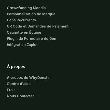
* Besoins Mensuels Totaux pour Omar : 160,83 $ 
(Éducation) + 336 $ (Soutien à Domicile) + 180 $ 
Crowdfunding Mondial
(Thérapie) = 676,83 $.
Personnalisation de Marque
Nous vous assurons que les fonds collectés par le biais de 
Dons Récurrents
cette campagne seront utilisés spécifiquement pour couvrir 
QR Code et Demandes de Paiement
ces besoins décrits pour Omar. Pour toute question ou pour 
Cagnotte en Équipe
demander des documents supplémentaires, des photos ou 
Plugin de Formulaire de Don
des vidéos, n'hésitez pas à nous contacter via notre page 
Intégration Zapier
Instagram. Nous sommes heureux de vous fournir plus de 
détails.
À propos
À propos de WhyDonate
Centre d'aide
Frais
Nous Contacter