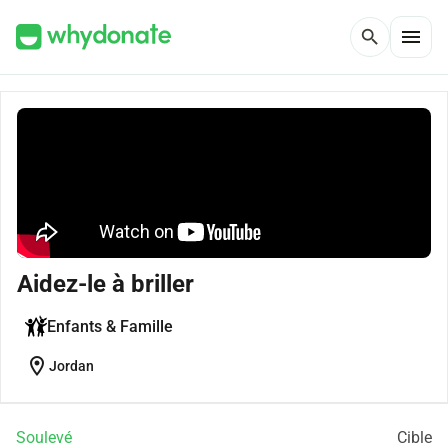
menu
search
Aidez-le à briller
Enfants & Famille
location_on
Jordan
Soulevé
Cible