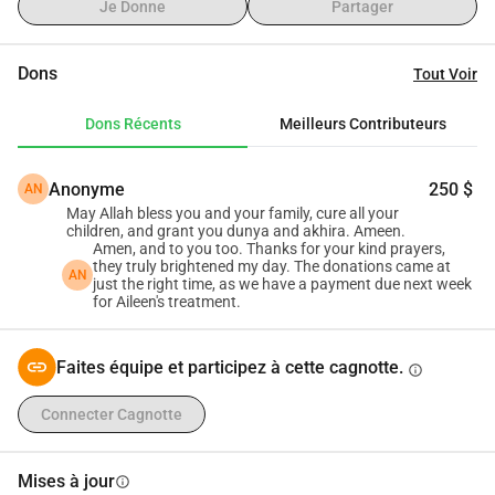
triomphe personnel. Son esprit aspire à une éducation 
Je Donne
Partager
musicale, un rêve actuellement hors de portée en raison de 
contraintes financières. Pour son âme vibrante, des 
Dons
Tout Voir
expériences comme sentir la mer et se connecter avec les 
autres revêtent une importance encore plus grande que de 
Dons Récents
Meilleurs Contributeurs
manger.
Malgré la disponibilité d'écoles spécialisées gratuites, nous 
Anonyme
250 $
AN
avons choisi l'éducation classique pour Omar, affrontant 
May Allah bless you and your family, cure all your
les défis du harcèlement qu'il rencontre encore afin de 
children, and grant you dunya and akhira. Ameen.
favoriser une inclusion et des amitiés précieuses. Sa 
Amen, and to you too. Thanks for your kind prayers,
they truly brightened my day. The donations came at
mémoire exceptionnelle brille à travers ses excellentes 
AN
just the right time, as we have a payment due next week
for Aileen's treatment.
notes et ses trois victoires consécutives au concours 
d'orthographe Busy Bee. Ce choix nécessite des frais de 
scolarité privés coûteux et un soutien spécialisé quotidien à 
Faites équipe et participez à cette cagnotte.
info
domicile pour l'apprentissage du braille, les explications 
académiques et les compétences de vie essentielles.
Connecter Cagnotte
Était-ce la bonne décision d'investir significativement dans 
l'éducation inclusive et le soutien spécialisé d'Omar plutôt 
Mises à jour
info