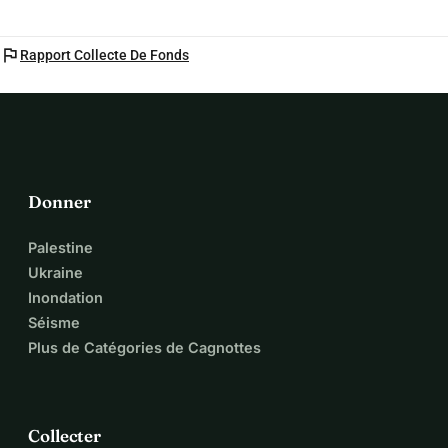
aussi petit soit-il, absolument tout compte. Et même si 
vous ne pouvez pas donner, aidez-nous à faire passer son 
flag
Rapport Collecte De Fonds
histoire.
Donner
Palestine
Ukraine
Inondation
Séisme
Plus de Catégories de Cagnottes
Collecter