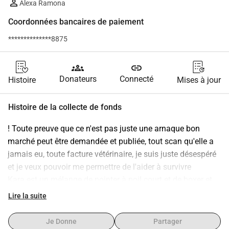
Alexa Ramona
Coordonnées bancaires de paiement
**************8875
groups
link
Donateurs
Connecté
Histoire
Mises à jour
Histoire de la collecte de fonds
! Toute preuve que ce n'est pas juste une arnaque bon 
marché peut être demandée et publiée, tout scan qu'elle a 
jamais eu, toute facture vétérinaire, je suis juste désespéré 
et je veux pouvoir me permettre de l'aider à survivre
Kara est un mélange de pointer à poil court et de boxer et 
elle n'a que 7 ans. Après plusieurs épisodes de crises 
Lire la suite
focales et des visites chez le vétérinaire, Kara a été 
diagnostiquée avec une tumeur au cerveau appelée 
Je Donne
Partager