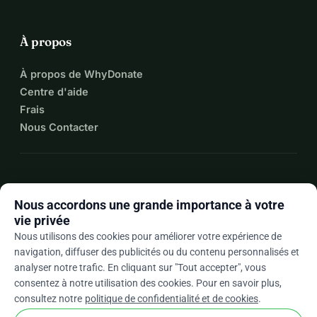
À propos
À propos de WhyDonate
Centre d'aide
Frais
Nous Contacter
expand_more
Plus de ressources
Nous accordons une grande importance à votre
vie privée
Nous utilisons des cookies pour améliorer votre expérience de
navigation, diffuser des publicités ou du contenu personnalisés et
arrow_drop_down
Fr
analyser notre trafic. En cliquant sur "Tout accepter", vous
consentez à notre utilisation des cookies. Pour en savoir plus,
★★★★★
4,9 / 5 sur la base de 500+ avis
consultez notre
politique de confidentialité et de cookies
.