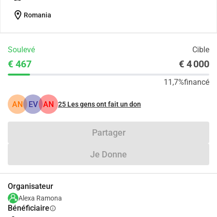
location_on
Romania
Soulevé
Cible
€ 467
€ 4 000
11,7%
financé
AN
EV
AN
25
Les gens ont fait un don
Partager
Je Donne
Organisateur
Alexa Ramona
Bénéficiaire
info