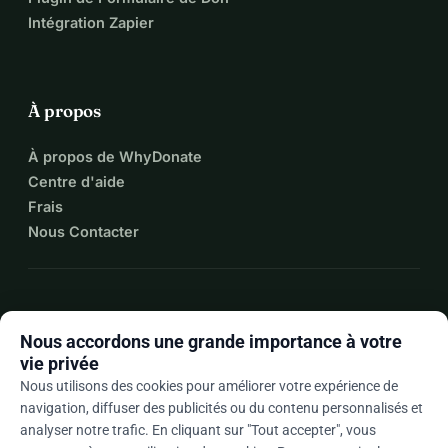
Intégration Zapier
À propos
À propos de WhyDonate
Centre d'aide
Frais
Nous Contacter
expand_more
Plus de ressources
Nous accordons une grande importance à votre
vie privée
Nous utilisons des cookies pour améliorer votre expérience de
navigation, diffuser des publicités ou du contenu personnalisés et
arrow_drop_down
Fr
analyser notre trafic. En cliquant sur "Tout accepter", vous