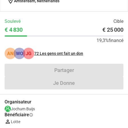
location_on
Amsterdam, Netherlands
Soulevé
Cible
€ 4 830
€ 25 000
19,3%
financé
AN
WO
JG
72
Les gens ont fait un don
Partager
Je Donne
Organisateur
Jochum Buijs
Bénéficiaire
info
Lotte