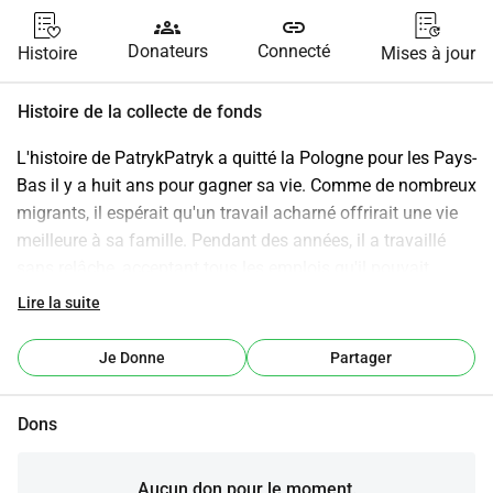
groups
link
Donateurs
Connecté
Histoire
Mises à jour
Histoire de la collecte de fonds
L'histoire de PatrykPatryk a quitté la Pologne pour les Pays-
Bas il y a huit ans pour gagner sa vie. Comme de nombreux 
migrants, il espérait qu'un travail acharné offrirait une vie 
meilleure à sa famille. Pendant des années, il a travaillé 
sans relâche, acceptant tous les emplois qu'il pouvait 
trouver. Au cours de cette période, il a rencontré sa femme 
Lire la suite
et ils ont rêvé d'un avenir sûr et d'un foyer paisible en 
Pologne pour leurs enfants.Mais le destin peut être cruel. 
Je Donne
Partager
Patryk a perdu son emploi et, peu après, son logement aux 
Pays-Bas. Sa famille en Pologne — sa femme et leurs 
Dons
enfants — n'a désormais presque rien ; ils peuvent à peine 
se permettre du pain et font face à une expulsion 
imminente.Maintenant, Patryk erre dans les rues des Pays-
Aucun don pour le moment.