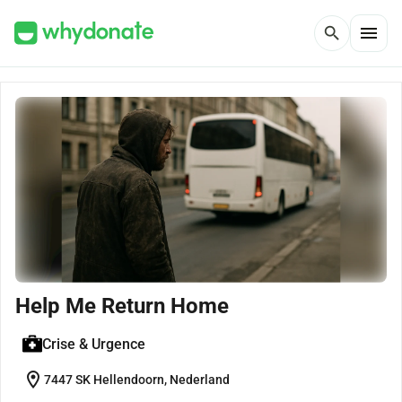
menu
search
Help Me Return Home
Crise & Urgence
location_on
7447 SK Hellendoorn, Nederland