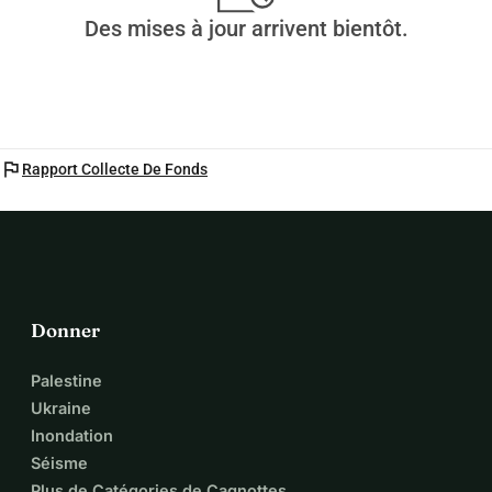
Des mises à jour arrivent bientôt.
flag
Rapport Collecte De Fonds
Donner
Palestine
Ukraine
Inondation
Séisme
Plus de Catégories de Cagnottes