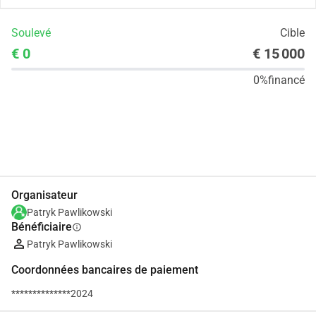
Soulevé
Cible
€ 0
€ 15 000
0%
financé
Partager
Je Donne
Organisateur
Patryk Pawlikowski
Bénéficiaire
info
Patryk Pawlikowski
Coordonnées bancaires de paiement
**************2024