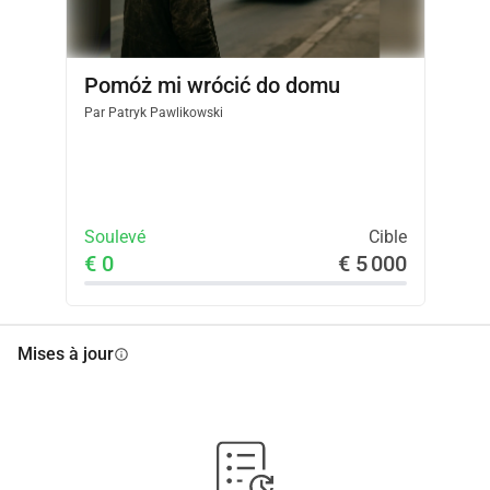
Pomóż mi wrócić do domu
Par
Patryk Pawlikowski
Soulevé
Cible
€ 0
€ 5 000
Mises à jour
info