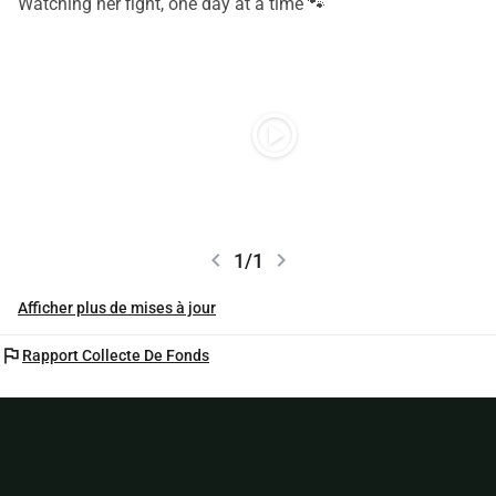
Watching her fight, one day at a time 🐾
play_circle
chevron_left
chevron_right
1/1
Afficher plus de mises à jour
flag
Rapport Collecte De Fonds