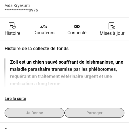
Aida Kryekurti
**************8976
groups
link
Donateurs
Connecté
Histoire
Mises à jour
Histoire de la collecte de fonds
Zoli est un chien sauvé souffrant de leishmaniose, une 
maladie parasitaire transmise par les phlébotomes,
requérant un traitement vétérinaire urgent et une 
médication à long terme
Lire la suite
Bonjour à tous,
Il y a quelques jours, je suis tombé sur un post sur 
Je Donne
Partager
Instagram concernant un chien dans un état très critique 
près de la route Tirana Vorë. Je n'ai pas pu m'empêcher de 
penser à lui, alors je suis retourné le chercher pendant deux 