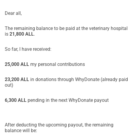
partager cette collecte de fonds cela signifierait beaucoup.
Dear all,
Merci de donner à Zoli une seconde chance dans la vie
The remaining balance to be paid at the veterinary hospital
is
21,800 ALL
.
So far, I have received:
25,000 ALL
my personal contributions
23,200 ALL
in donations through WhyDonate (already paid
out)
6,300 ALL
pending in the next WhyDonate payout
After deducting the upcoming payout, the remaining
balance will be: