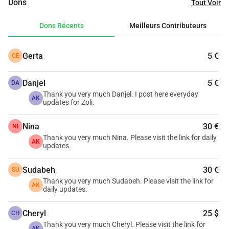
Dons
Tout Voir
jours de suite.
Le 6 avril, je l'ai enfin trouvé.
J'ai décidé de l'appeler Zoli
. 
Dons Récents
Meilleurs Contributeurs
Elle était faible, épuisée et clairement en souffrance. Je ne 
pouvais pas la laisser là, alors je l'ai emmenée avec moi et 
Gerta
5 €
GE
l'ai amenée à la clinique vétérinaire VET Hospital.
Danjel
5 €
DA
Après plusieurs tests, les résultats étaient déchirants :
Thank you very much Danjel. I post here everyday
AK
Elle a de l'anémie
updates for Zoli.
Elle a testé positif pour la leishmaniose, une maladie grave 
Nina
30 €
et potentiellement mortelle
NI
Thank you very much Nina. Please visit the link for daily
Des tests biochimiques supplémentaires ont été effectués 
AK
updates.
pour évaluer l'état de ses organes
Sudabeh
30 €
SU
Zoli est maintenant hospitalisée et a déjà commencé son 
Thank you very much Sudabeh. Please visit the link for
AK
daily updates.
traitement, comprenant :
- Liquides IV (sérum)
Cheryl
25 $
CH
- Complexe de vitamines B
Thank you very much Cheryl. Please visit the link for
- Allopurinol
AK