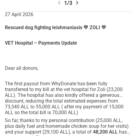
chevron_left
chevron_right
1/3
27 April 2026
Rescued dog fighting leishmaniasis 💛 ZOLI 💛
VET Hospital – Payments Update
Dear all donors,
The first payout from WhyDonate has been fully
transferred to my bill at the vet hospital for Zoli (23,200
ALL). The hospital has also kindly offered a generous
discount, reducing the total estimated expenses from
73,340 ALL to 55,000 ALL ( after my payment of 15,000
ALL so the total bill is 70,000 ALL)
So far, thanks to my personal contribution (25,000 ALL,
plus daily fuel and homemade chicken soup for her visits)
and your support (29,100 ALL), a total of
48,200 ALL
has