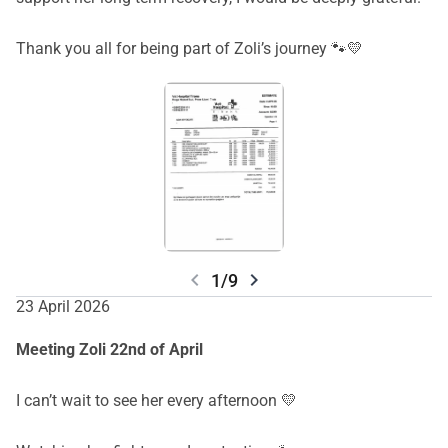
Thank you all for being part of Zoli’s journey 🐾💛
chevron_left
chevron_right
1/9
23 April 2026
Meeting Zoli 22nd of April
I can’t wait to see her every afternoon 💛