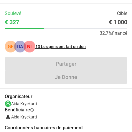
Soulevé
Cible
€ 327
€ 1 000
32,7%
financé
GE
DA
NI
13
Les gens ont fait un don
Partager
Je Donne
Organisateur
Aida Kryekurti
Bénéficiaire
info
Aida Kryekurti
Coordonnées bancaires de paiement