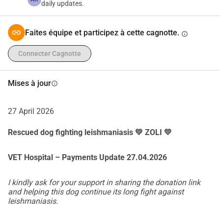
daily updates.
traitement par injections de Glucantine (une par jour / 28 
jours) essentiel pour sa survie.
Faites équipe et participez à cette cagnotte.
info
J'ai choisi d'aider Zoli parce qu'elle mérite une chance de 
Connecter Cagnotte
vivre, mais je ne peux pas le faire seul. Les coûts médicaux 
sont déjà élevés et continueront d'augmenter.
Mises à jour
info
Je demande votre soutien pour aider à couvrir :
Hospitalisation
27 April 2026
Médicaments et injections
Rescued dog fighting leishmaniasis 💛 ZOLI 💛
Soins vétérinaires continus
VET Hospital – Payments Update 27.04.2026
Chaque don, peu importe sa taille, rapproche Zoli un peu 
plus de la guérison. Vous pouvez également payer 
I kindly ask for your support in sharing the donation link
directement à VET Hospital
and helping this dog continue its long fight against
leishmaniasis.
Si vous ne pouvez pas faire de don, veuillez envisager de 