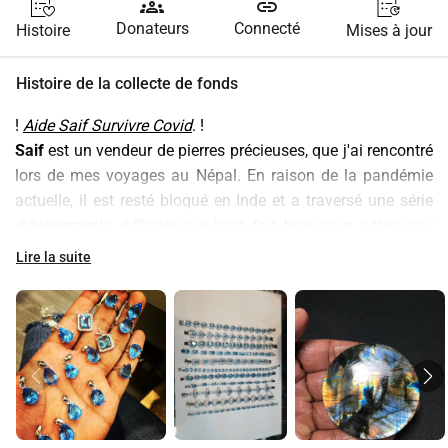
groups
link
Donateurs
Connecté
Histoire
Mises à jour
Histoire de la collecte de fonds
! 
Aide Saif Survivre Covid
. !
Saif
 est un vendeur de pierres précieuses, que j'ai rencontré 
lors de mes voyages au Népal. En raison de la pandémie 
actuelle, il est resté bloqué en Inde et a traversé une série 
d'événements difficiles qui l'ont 
fait beaucoup lutter pour 
survivre pendant cette pandémie. 
Lire la suite
La
 vente de ses "pierres précieuses", comme il les appelle 
toujours, :) ne suffit pas à vivre. 
Je voulais donc le soutenir
avec cette petite collecte de fonds qui lui parviendra 
directement.
Pour
 plus d'informations sur son parcours et sa situation, 