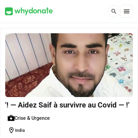
menu
search
'! — Aidez Saif à survivre au Covid — !'
Crise & Urgence
location_on
India