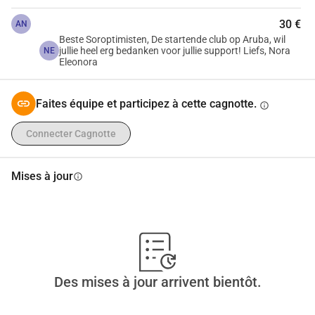
De la part de
Soroptimist Club Aruba io
30 €
AN
Beste Soroptimisten, De startende club op Aruba, wil
jullie heel erg bedanken voor jullie support! Liefs, Nora
NE
Eleonora
Faites équipe et participez à cette cagnotte.
info
Connecter Cagnotte
Mises à jour
info
Des mises à jour arrivent bientôt.