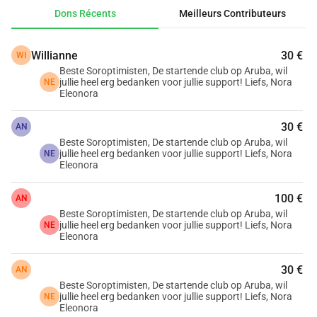
Soroptimist International. Ce faisant, nous donnons aussi 
Dons Récents
Meilleurs Contributeurs
immédiatement de la visibilité aux Soroptimistes.
Willianne
30 €
WI
Voulez-vous (clubs aux Pays-Bas) nous aider avec le 
Beste Soroptimisten, De startende club op Aruba, wil
financement nécessaire pour faire fabriquer ces lingettes 
jullie heel erg bedanken voor jullie support! Liefs, Nora
NE
buccales à Aruba ?
Eleonora
30 €
Pour 3000 euros, nous pouvons faire fabriquer 1000 
AN
Beste Soroptimisten, De startende club op Aruba, wil
lingettes buccales.
jullie heel erg bedanken voor jullie support! Liefs, Nora
NE
Eleonora
Ce serait formidable si nous pouvions prêter attention à la 
100 €
campagne Orange the World à Aruba ! Nous partagerons 
AN
Beste Soroptimisten, De startende club op Aruba, wil
les photos avec vous.
jullie heel erg bedanken voor jullie support! Liefs, Nora
NE
Eleonora
Un grand merci pour votre soutien et nous espérons vous 
30 €
rencontrer aux Pays-Bas ou à Aruba.
AN
Beste Soroptimisten, De startende club op Aruba, wil
jullie heel erg bedanken voor jullie support! Liefs, Nora
NE
Nora Eleonora (0prichter)
Eleonora