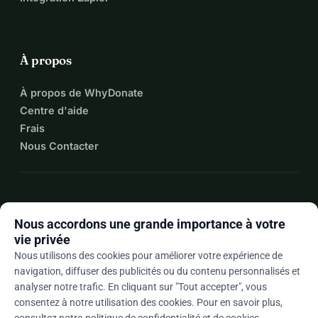
À propos
À propos de WhyDonate
Centre d'aide
Frais
Nous Contacter
expand_more
Plus de ressources
Nous accordons une grande importance à votre
vie privée
Nous utilisons des cookies pour améliorer votre expérience de
navigation, diffuser des publicités ou du contenu personnalisés et
arrow_drop_down
Fr
analyser notre trafic. En cliquant sur "Tout accepter", vous
consentez à notre utilisation des cookies. Pour en savoir plus,
★★★★★
4,9 / 5 sur la base de 500+ avis