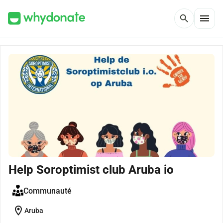
menu
search
Help Soroptimist club Aruba io
Communauté
location_on
Aruba