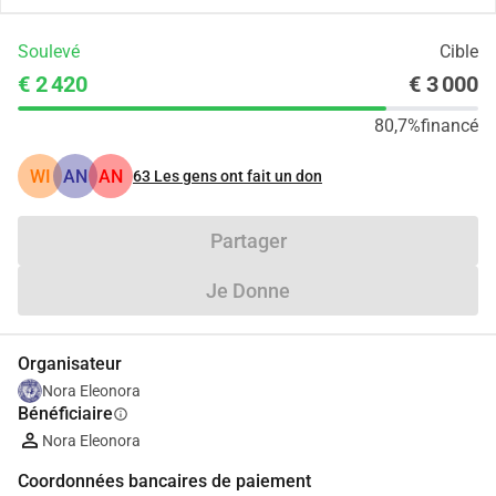
Soulevé
Cible
€ 2 420
€ 3 000
80,7%
financé
WI
AN
AN
63
Les gens ont fait un don
Partager
Je Donne
Organisateur
Nora Eleonora
Bénéficiaire
info
Nora Eleonora
Coordonnées bancaires de paiement