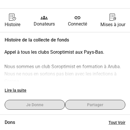
groups
link
Donateurs
Connecté
Histoire
Mises à jour
Histoire de la collecte de fonds
Appel à tous les clubs Soroptimist aux Pays-Bas.
Nous sommes un club Soroptimist en formation à Aruba.
Nous ne nous en sortons pas bien avec les infections à 
Corona.
La violence à l'égard des femmes et des filles requiert 
Lire la suite
également notre attention.
Je Donne
Partager
En collaboration avec un refuge de l'île, nous aimerions 
distribuer des bonnets buccaux lavables avec STOP 
Dons
Tout Voir
VIOLENCE CONTRE LES FEMMES dessus et aussi le logo 