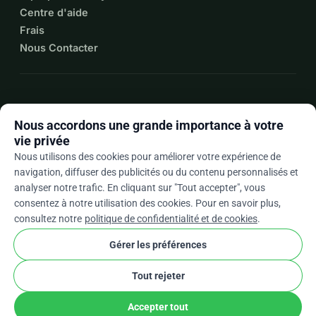
Centre d'aide
Frais
Nous Contacter
expand_more
Plus de ressources
Nous accordons une grande importance à votre
vie privée
Nous utilisons des cookies pour améliorer votre expérience de
navigation, diffuser des publicités ou du contenu personnalisés et
arrow_drop_down
Fr
analyser notre trafic. En cliquant sur "Tout accepter", vous
consentez à notre utilisation des cookies. Pour en savoir plus,
★★★★★
4,9 / 5 sur la base de 500+ avis
consultez notre
politique de confidentialité et de cookies
.
Gérer les préférences
© 2012–2026
WhyDonate
Confidentialité et cookies
Tout rejeter
cookie
Conditions générales
Paramètres Des Cookies
stripe
Conçu en Europe
★
Partenaire Vérifié
check
Accepter tout