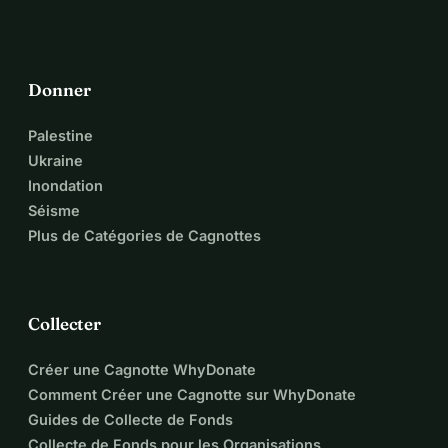
changement positif pour le bien-être animal, mais nous ne 
pouvons pas le faire sans votre soutien.
Merci pour votre générosité et votre engagement à aider les 
animaux dans le besoin.
Donner
Palestine
Ukraine
Inondation
Séisme
Plus de Catégories de Cagnottes
Collecter
Créer une Cagnotte WhyDonate
Comment Créer une Cagnotte sur WhyDonate
Guides de Collecte de Fonds
Collecte de Fonds pour les Organisations