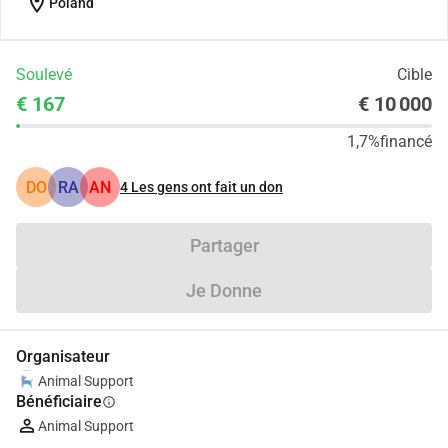
location_on
Poland
Soulevé
Cible
€ 167
€ 10 000
1,7%
financé
DO
RA
AN
4
Les gens ont fait un don
Partager
Je Donne
Organisateur
Animal Support
Bénéficiaire
info
Animal Support