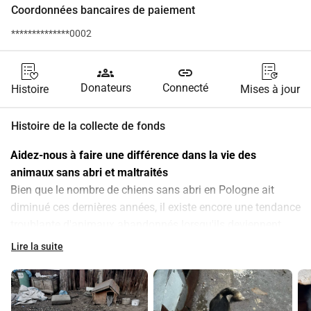
Coordonnées bancaires de paiement
**************0002
groups
link
Donateurs
Connecté
Histoire
Mises à jour
Histoire de la collecte de fonds
Aidez-nous à faire une différence dans la vie des 
animaux sans abri et maltraités
Bien que le nombre de chiens sans abri en Pologne ait 
diminué ces dernières années, il existe encore une tendance 
troublante d'animaux abandonnés lorsqu'ils deviennent 
plus vieux, malades ou simplement ne servent plus à rien. 
Lire la suite
Certains animaux sont jetés comme des objets lorsqu'ils 
deviennent gênants, souvent parce qu'ils ne sont plus 
considérés comme "utiles" ou qu'ils représentent un 