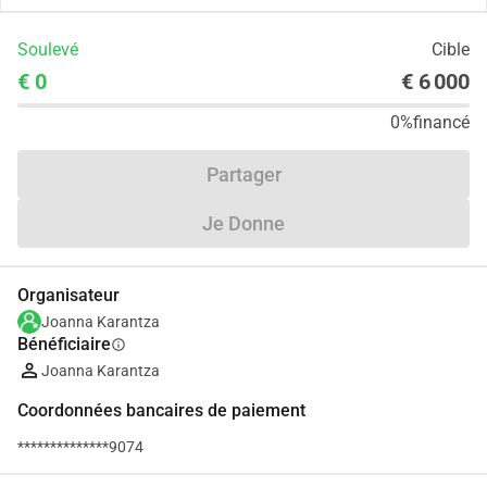
Soulevé
Cible
€ 0
€ 6 000
0%
financé
Partager
Je Donne
Organisateur
Joanna Karantza
Bénéficiaire
info
Joanna Karantza
Coordonnées bancaires de paiement
**************9074