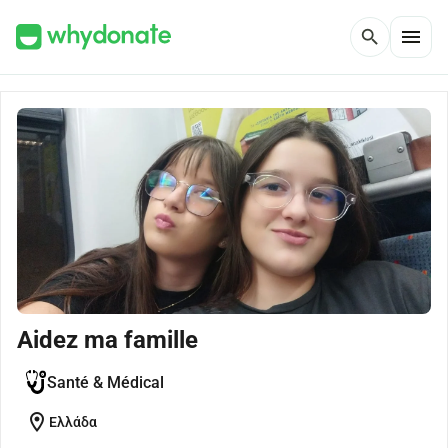
menu
search
Aidez ma famille
Santé & Médical
location_on
Ελλάδα