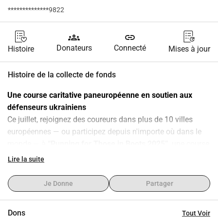
**************9822
groups
link
Donateurs
Connecté
Histoire
Mises à jour
Histoire de la collecte de fonds
Une course caritative paneuropéenne en soutien aux 
défenseurs ukrainiens
Ce juillet, rejoignez des coureurs dans plus de 10 villes 
européennes — ou participez depuis n'importe où dans le 
monde — à 
“Running for Those in Boots 2025”
, une course 
caritative symbolique pour soutenir l'Ukraine.
Lire la suite
Avec le 
Hurkit Charity Fund
, nous collectons 
60 000 €
 pour 
fournir 
50 systèmes de guerre électronique (EW)
 afin de 
Je Donne
Partager
protéger les défenseurs ukrainiens — un équipement crucial 
qui sauve des vies chaque jour en désactivant les drones 
Dons
Tout Voir
ennemis et en protégeant les personnes sur le front.