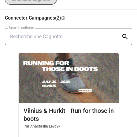
fonds.
Ce n'est pas une course — c'est un 
mouvement de 
Connecter Campagnes
(2)
info
solidarité, de gratitude et de soin
.
Search collecte
🙌 
Organisateur :
Hurkit Charity Fund
Vilnius & Hurkit - Run for those in
boots
Par
Anastasiia Levdyk