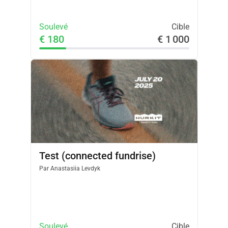
Soulevé
Cible
€ 180
€ 1 000
Test (connected fundrise)
Par
Anastasiia Levdyk
Soulevé
Cible