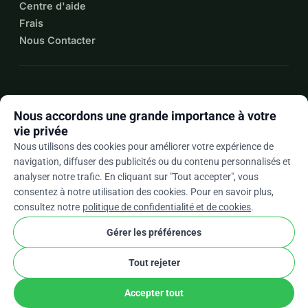
Centre d'aide
Frais
Nous Contacter
expand_more
Plus de ressources
Nous accordons une grande importance à votre
vie privée
Nous utilisons des cookies pour améliorer votre expérience de
navigation, diffuser des publicités ou du contenu personnalisés et
arrow_drop_down
Fr
analyser notre trafic. En cliquant sur "Tout accepter", vous
consentez à notre utilisation des cookies. Pour en savoir plus,
★★★★★
4,9 / 5 sur la base de 500+ avis
consultez notre
politique de confidentialité et de cookies
.
Gérer les préférences
© 2012–2026
WhyDonate
Confidentialité et cookies
Tout rejeter
cookie
Conditions générales
Paramètres Des Cookies
stripe
Conçu en Europe
★
Partenaire Vérifié
check
Accepter tout