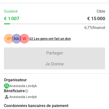
Soulevé
Cible
€ 1 007
€ 15 000
6,7%
financé
ІР
NA
VI
32
Les gens ont fait un don
Partager
Je Donne
Organisateur
Anastasiia Levdyk
Bénéficiaire
info
Anastasiia Levdyk
Coordonnées bancaires de paiement