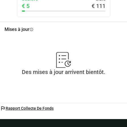
€ 5
€ 111
Mises à jour
info
Des mises à jour arrivent bientôt.
flag
Rapport Collecte De Fonds