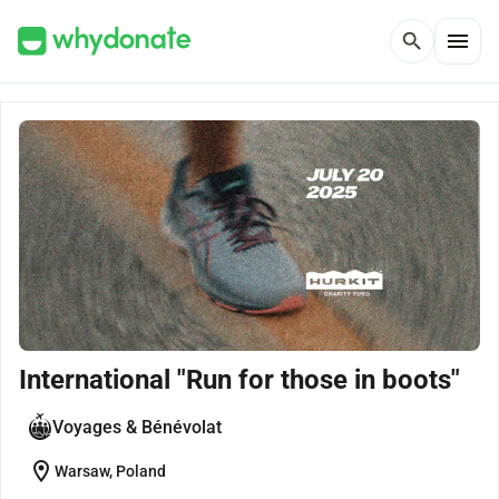
menu
search
International "Run for those in boots"
Voyages & Bénévolat
location_on
Warsaw, Poland