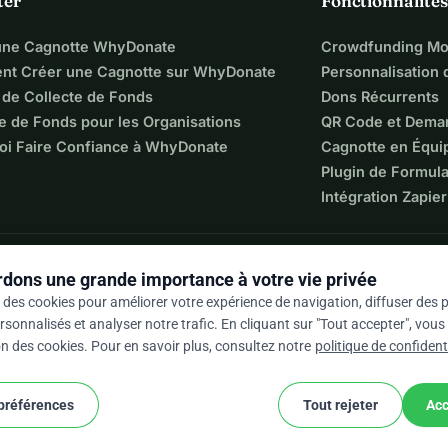
ter
Fonctionnalités
une Cagnotte WhyDonate
Crowdfunding Mo
t Créer une Cagnotte sur WhyDonate
Personnalisation
 de Collecte de Fonds
Dons Récurrents
e de Fonds pour les Organisations
QR Code et Dema
oi Faire Confiance à WhyDonate
Cagnotte en Équi
Plugin de Formula
Intégration Zapier
dons une grande importance à votre vie privée
 des cookies pour améliorer votre expérience de navigation, diffuser des p
sonnalisés et analyser notre trafic. En cliquant sur "Tout accepter", vou
ion des cookies. Pour en savoir plus, consultez notre
politique de confidenti
 / 5 sur la base de 500+ avis
 préférences
Tout rejeter
Acc
cookie
nditions générales
Paramètres Des Cookies