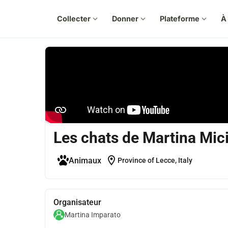
Collecter
expand_more
Donner
expand_more
Plateforme
expand_more
À
Les chats de Martina Mic
location_on
Animaux
Province of Lecce, Italy
Organisateur
Martina Imparato