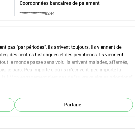
Coordonnées bancaires de paiement
**************8244
nt pas "par périodes", ils arrivent toujours. Ils viennent de 
s, des centres historiques et des périphéries. Ils viennent 
tout le monde passe sans voir. Ils arrivent malades, affamés, 
s, je pars. Peu importe d'où ils m'écrivent, peu importe la 
 suis là ! Mon engagement n'est pas de "suivre quelques adoptions" 
 toute la province. C'est de coordonner des familles d'accueil, 
ires, des collectes de nourriture, des récupérations imprévues. 
gère déjà une hospitalisation. C'est de parcourir des 
Partager
a montre. C'est de faire face à des coûts qui ne s'arrêtent 
sable, transports, tout ce qu'il faut pour transformer un petit 
 Chaque jour est une histoire différente, mais la fin que je 
vre, une cage de transport qui se pose au sol, un chaton qui 