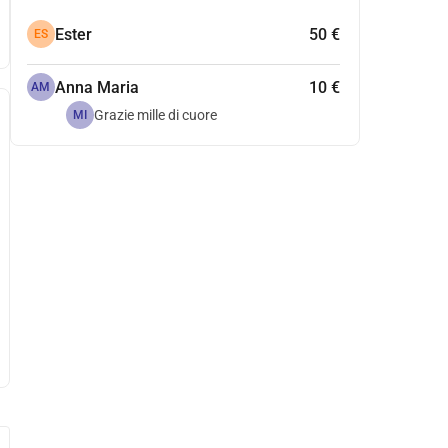
Ester
50 €
ES
Anna Maria
10 €
AM
Grazie mille di cuore
MI