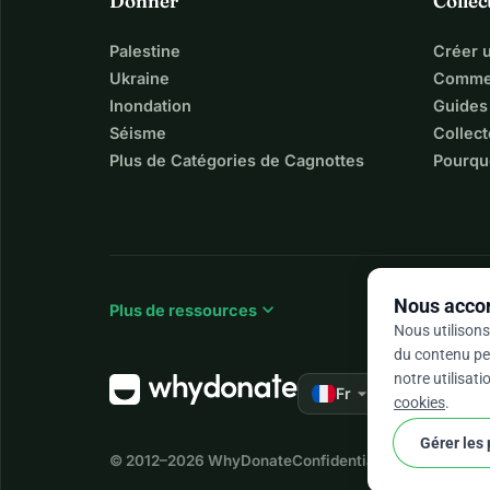
Donner
Collec
Palestine
Créer 
Ukraine
Commen
Inondation
Guides
Séisme
Collect
Plus de Catégories de Cagnottes
Pourqu
Nous accor
expand_more
Plus de ressources
Nous utilisons
du contenu per
notre utilisat
arrow_drop_down
★★★★★
Fr
4,9
cookies
.
Gérer les
© 2012–2026
WhyDonate
Confidentialité et cookies
Co