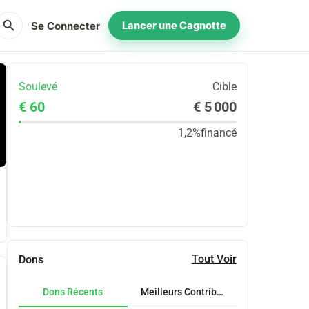
search
Se Connecter
Lancer une Cagnotte
Soulevé
Cible
€ 60
€ 5 000
1,2%
financé
Partager
Je Donne
Tout Voir
Dons
Dons Récents
Meilleurs Contributeurs