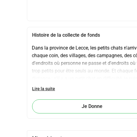
Histoire de la collecte de fonds
Dans la province de Lecce, les petits chats n'arrive
chaque coin, des villages, des campagnes, des côte
d'endroits où personne ne passe et d'endroits où 
trop petits pour être seuls au monde. Et chaque foi
distance : s'il y a un petit chat en difficulté, je
: c'est de maintenir un réseau entier qui embrasse
Lire la suite
des familles, des bénévoles, des urgences vétérina
C'est de répondre à des signalements alors que je 
Je Donne
kilomètres, de changer de plans, de courir contre l
jamais : visites, médicaments, interventions, lait, 
chat fragile en un petit chat prêt pour une maison.
cherche est toujours la même : une porte qui s'ou