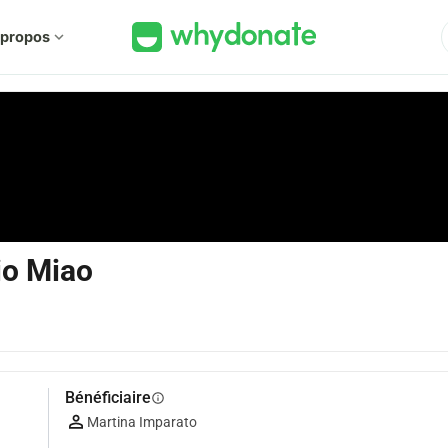
 propos
expand_more
io Miao
Bénéficiaire
info
Martina Imparato