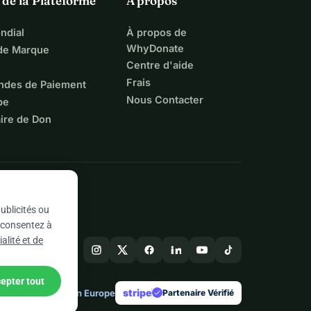
 de la Plateforme
À propos
ndial
À propos de
WhyDonate
 de Marque
Centre d'aide
Frais
ndes de Paiement
Nous Contacter
pe
ire de Don
ublicités ou
s consentez à
alité et de
epter tout
stripe
Conçu en Europe
★
Partenaire Vérifié
check