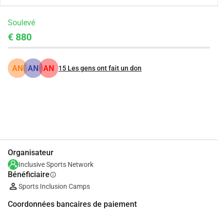
Soulevé
€ 880
AN
AN
AN
15
Les gens ont fait un don
Partager
Je Donne
Organisateur
Inclusive Sports Network
Bénéficiaire
info
Sports Inclusion Camps
Coordonnées bancaires de paiement