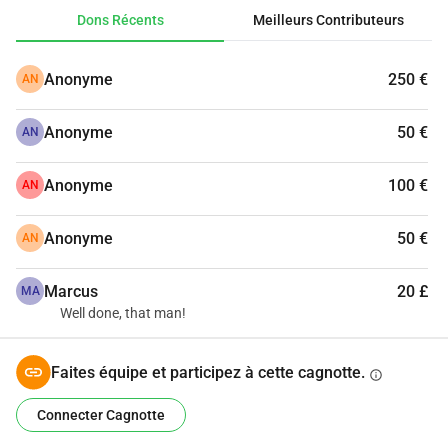
Dons Récents
Meilleurs Contributeurs
Anonyme
250 €
AN
Anonyme
50 €
AN
Anonyme
100 €
AN
Anonyme
50 €
AN
Marcus
20 £
MA
Well done, that man!
Faites équipe et participez à cette cagnotte.
info
Connecter Cagnotte