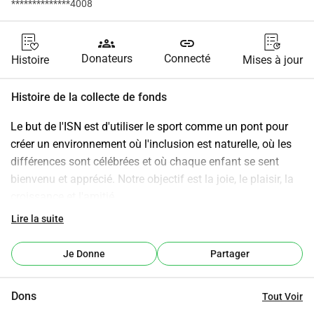
**************4008
groups
link
Donateurs
Connecté
Histoire
Mises à jour
Histoire de la collecte de fonds
Le but de l'ISN est d'utiliser le sport comme un pont pour 
créer un environnement où l'inclusion est naturelle, où les 
différences sont célébrées et où chaque enfant se sent 
bienvenu et apprécié. Notre objectif est la joie, le plaisir, la 
croissance et l'amitié.
Nos activités de camp d'été sont ouvertes aux enfants avec 
Lire la suite
et sans handicap et comprennent : TENNIS FOOTBALL 
BASEBALL - DANSE YOGA ARTS MUSIQUE
Je Donne
Partager
13-17 juillet 2026
17-21 août 2026
Dons
Tout Voir
www.inclusivesportsnetwork.com