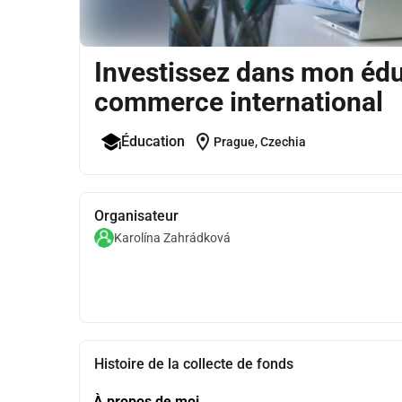
Investissez dans mon édu
commerce international
location_on
Éducation
Prague, Czechia
Organisateur
Karolína Zahrádková
Histoire de la collecte de fonds
À propos de moi