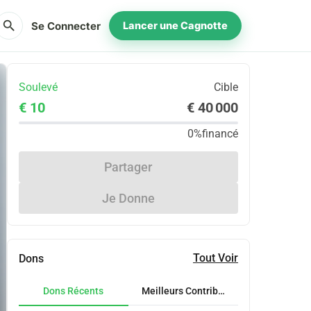
search
Se Connecter
Lancer une Cagnotte
Soulevé
Cible
€ 10
€ 40 000
0%
financé
Partager
Je Donne
Tout Voir
Dons
Dons Récents
Meilleurs Contributeurs