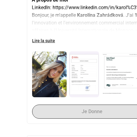
LinkedIn:
https://www.linkedin.com/in/karol
Bonjour, je m'appelle 
Karolína Zahrádková
. J'ai 
1
l'innovation et l'environnement commercial interna
affaires à l'Université Internationale de Monaco,
objectifs à long terme, mais que je ne peux pas p
Lire la suite
compréhension de la manière dont de bonnes idées
valeur pour le monde qui nous entoure. Je crois qu
la vie quotidienne des gens et pour aborder de ré
jour ma propre entreprise et de démontrer que l'
réussi, mais aussi capable de générer un impact
Pourquoi l'Université Internationale de Monaco
J'ai été acceptée dans le programme de Bachelor 
Monaco
, une université de commerce reconnue m
Je Donne
les affaires. L'université détient des accrédit
attribuées à seulement un petit pourcentage d
en Finance a été classé 17ème mondialement par