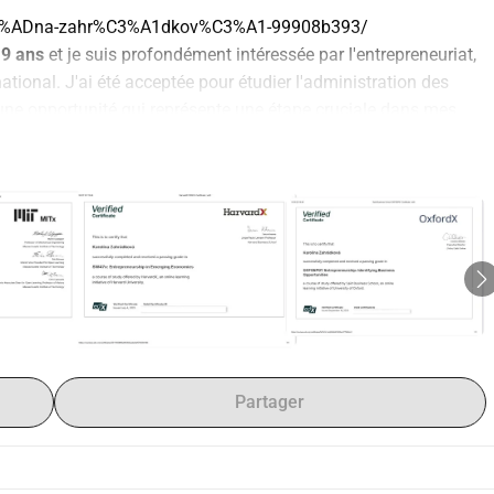
%C3%ADna-zahr%C3%A1dkov%C3%A1-99908b393/
9 ans
 et je suis profondément intéressée par l'entrepreneuriat, 
tional. J'ai été acceptée pour étudier l'administration des 
 une opportunité qui représente une étape cruciale dans mes 
oursuivre sans soutien financier. Je suis passionnée par la 
 peuvent se transformer en projets qui créent une véritable 
e l'entrepreneuriat peut être un outil puissant pour améliorer 
els problèmes sociaux. Mon plus grand rêve est de créer un 
entrepreneuriat peut être non seulement économiquement 
 durable dans le temps.
en Administration des Affaires à l'
Université Internationale de 
ondialement avec un fort accent sur la gestion, la finance et 
Partager
ations internationales prestigieuses de l'AACSB et de l'AMBA, 
'écoles de commerce dans le monde, et son programme de MSc 
 le Financial Times en 2025.