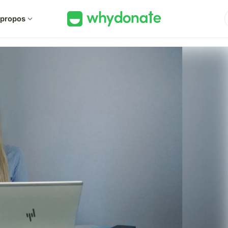
 propos
expand_more