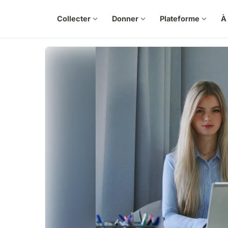
Collecter
expand_more
Donner
expand_more
Plateforme
expand_more
À