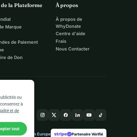
 de la Plateforme
À propos
ndial
À propos de
WhyDonate
 de Marque
Centre d'aide
Frais
ndes de Paiement
Nous Contacter
pe
ire de Don
ublicités ou
s consentez à
alité et de
epter tout
stripe
Conçu en Europe
★
Partenaire Vérifié
check