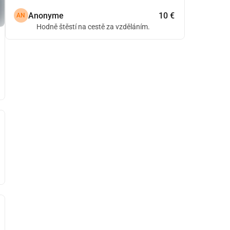
Anonyme
10 €
AN
Hodně štěstí na cestě za vzděláním.