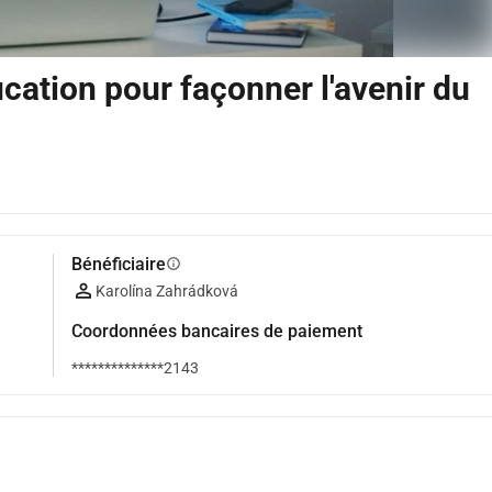
cation pour façonner l'avenir du
Bénéficiaire
info
Karolína Zahrádková
Coordonnées bancaires de paiement
**************2143