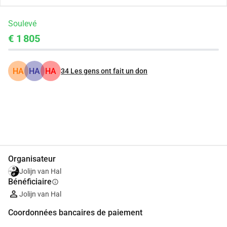
Soulevé
€ 1 805
HA
HA
HA
34
Les gens ont fait un don
Partager
Je Donne
Organisateur
Jolijn van Hal
Bénéficiaire
info
Jolijn van Hal
Coordonnées bancaires de paiement