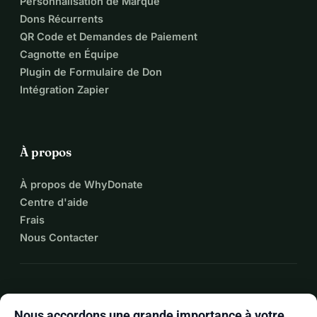
Personnalisation de Marque
Dons Récurrents
QR Code et Demandes de Paiement
Cagnotte en Équipe
Plugin de Formulaire de Don
Intégration Zapier
À propos
À propos de WhyDonate
Centre d'aide
Frais
Nous Contacter
expand_more
Plus de ressources
Nous accordons une grande importance à votre