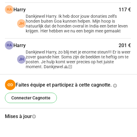
Harry
117 €
HA
Dankjewel Harry. Ik heb door jouw donaties zelfs
honden buiten Goa kunnen helpen. Mijn hoop is
JH
natuurlijk dat de honden overal in India een beter leven
krijgen. Hier hebben we nu een begin mee gemaakt
Harry
201 €
HA
Dankjewel Harry, zo blij met je enorme steun!!! Er is weer
zover gaande hier. Soms zijn de beelden te heftig om te
JH
posten. Je hulp komt weer precies op het juiste
moment. Dankjewel 🙏🏻
Faites équipe et participez à cette cagnotte.
info
Connecter Cagnotte
Mises à jour
info