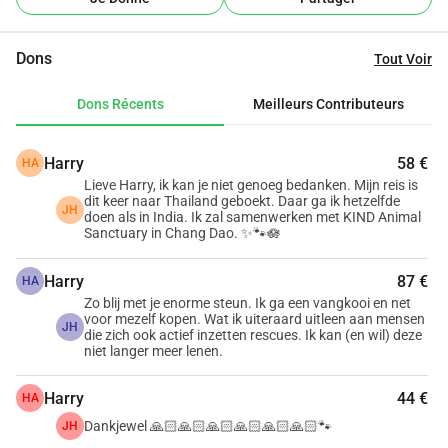
Dons
Tout Voir
Dons Récents
Meilleurs Contributeurs
Harry
58 €
HA
Lieve Harry, ik kan je niet genoeg bedanken. Mijn reis is
dit keer naar Thailand geboekt. Daar ga ik hetzelfde
JH
doen als in India. Ik zal samenwerken met KIND Animal
Sanctuary in Chang Dao. ✨🐾🪷
Harry
87 €
HA
Zo blij met je enorme steun. Ik ga een vangkooi en net
voor mezelf kopen. Wat ik uiteraard uitleen aan mensen
JH
die zich ook actief inzetten rescues. Ik kan (en wil) deze
niet langer meer lenen.
Harry
44 €
HA
Dankjewel 🙏🏻🙏🏻🙏🏻🙏🏻🙏🏻🙏🏻🐾
JH