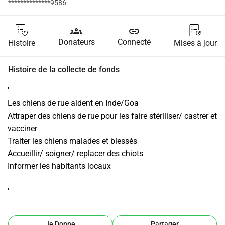
**************9586
groups
link
Donateurs
Connecté
Histoire
Mises à jour
Histoire de la collecte de fonds
'
Les chiens de rue aident en Inde/Goa
Attraper des chiens de rue pour les faire stériliser/ castrer et 
vacciner
Traiter les chiens malades et blessés
Accueillir/ soigner/ replacer des chiots
Informer les habitants locaux
'
Je Donne
Partager